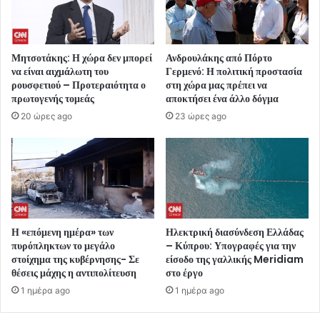
Μητσοτάκης: Η χώρα δεν μπορεί
Ανδρουλάκης από Πόρτο
να είναι αιχμάλωτη του
Γερμενό: Η πολιτική προστασία
ρουσφετιού – Προτεραιότητα ο
στη χώρα μας πρέπει να
πρωτογενής τομεάς
αποκτήσει ένα άλλο δόγμα
20 ώρες ago
23 ώρες ago
Η «επόμενη ημέρα» των
Ηλεκτρική διασύνδεση Ελλάδας
πυρόπληκτων το μεγάλο
– Κύπρου: Υπογραφές για την
στοίχημα της κυβέρνησης- Σε
είσοδο της γαλλικής Meridiam
θέσεις μάχης η αντιπολίτευση
στο έργο
1 ημέρα ago
1 ημέρα ago