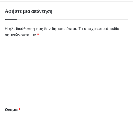
Αφήστε μια απάντηση
Η ηλ. διεύθυνση σας δεν δημοσιεύεται.
Τα υποχρεωτικά πεδία
σημειώνονται με
*
Σ
χ
ό
λ
ι
ο
*
Όνομα
*