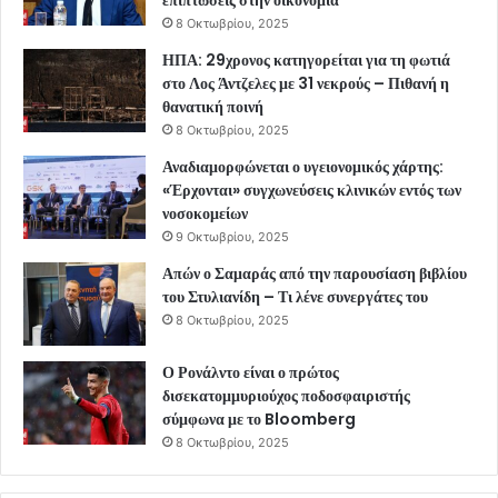
8 Οκτωβρίου, 2025
ΗΠΑ: 29χρονος κατηγορείται για τη φωτιά
στο Λος Άντζελες με 31 νεκρούς – Πιθανή η
θανατική ποινή
8 Οκτωβρίου, 2025
Αναδιαμορφώνεται ο υγειονομικός χάρτης:
«Έρχονται» συγχωνεύσεις κλινικών εντός των
νοσοκομείων
9 Οκτωβρίου, 2025
Απών ο Σαμαράς από την παρουσίαση βιβλίου
του Στυλιανίδη – Τι λένε συνεργάτες του
8 Οκτωβρίου, 2025
Ο Ρονάλντο είναι ο πρώτος
δισεκατομμυριούχος ποδοσφαιριστής
σύμφωνα με το Bloomberg
8 Οκτωβρίου, 2025