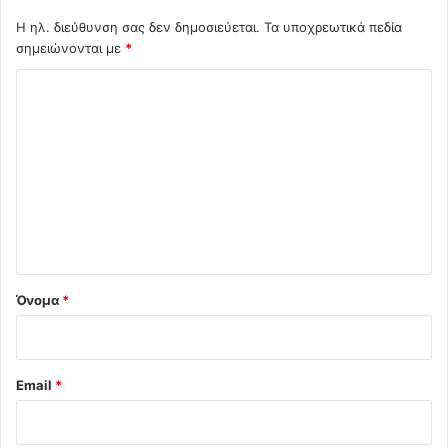
Η ηλ. διεύθυνση σας δεν δημοσιεύεται.
Τα υποχρεωτικά πεδία
σημειώνονται με
*
Σ
χ
ό
λ
ι
ο
*
Όνομα
*
Email
*