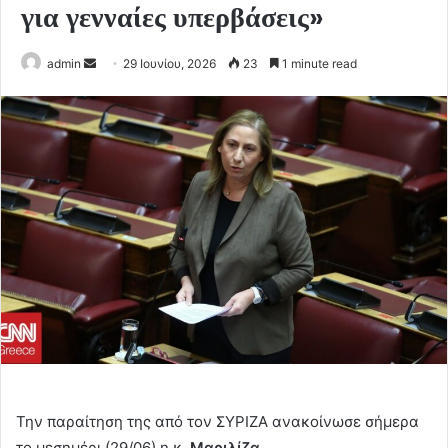
για γενναίες υπερβάσεις»
Send
admin
29 Ιουνίου, 2026
23
1 minute read
an
email
Την παραίτηση της από τον ΣΥΡΙΖΑ ανακοίνωσε σήμερα
το μεσημέρι (29/06) η κ.
Μαριλίζα