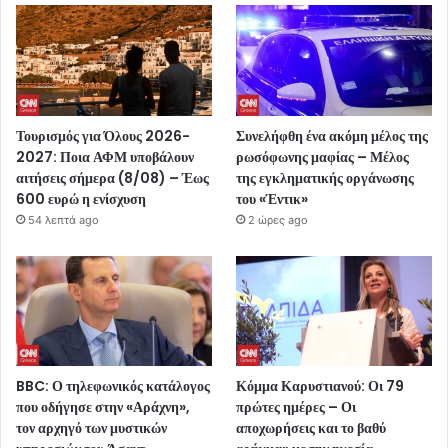
Τουρισμός για Όλους 2026-
Συνελήφθη ένα ακόμη μέλος της
2027: Ποια ΑΦΜ υποβάλουν
ρωσόφωνης μαφίας – Μέλος
αιτήσεις σήμερα (8/08) – Έως
της εγκληματικής οργάνωσης
600 ευρώ η ενίσχυση
του «Έντικ»
54 λεπτά ago
2 ώρες ago
BBC: Ο τηλεφωνικός κατάλογος
Κόμμα Καρυστιανού: Οι 79
που οδήγησε στην «Αράχνη»,
πρώτες ημέρες – Οι
τον αρχηγό των μυστικών
αποχωρήσεις και το βαθύ