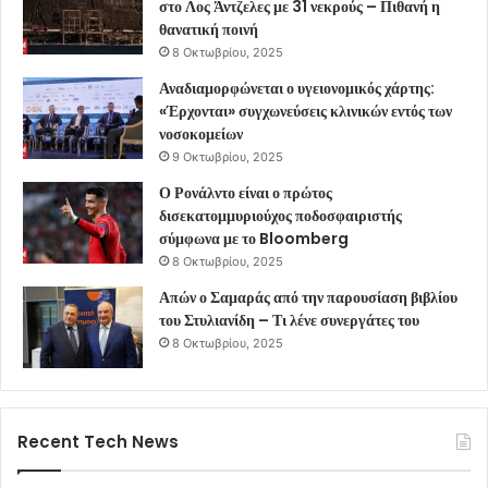
στο Λος Άντζελες με 31 νεκρούς – Πιθανή η
θανατική ποινή
8 Οκτωβρίου, 2025
Αναδιαμορφώνεται ο υγειονομικός χάρτης:
«Έρχονται» συγχωνεύσεις κλινικών εντός των
νοσοκομείων
9 Οκτωβρίου, 2025
Ο Ρονάλντο είναι ο πρώτος
δισεκατομμυριούχος ποδοσφαιριστής
σύμφωνα με το Bloomberg
8 Οκτωβρίου, 2025
Απών ο Σαμαράς από την παρουσίαση βιβλίου
του Στυλιανίδη – Τι λένε συνεργάτες του
8 Οκτωβρίου, 2025
Recent Tech News