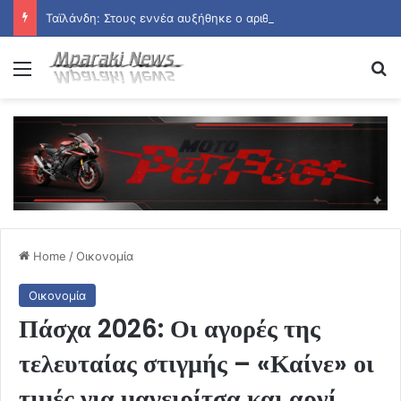
Ταϊλάνδη: Στους εννέα αυξήθηκε ο αριθμός των νεκρών από την αιματηρή επίθεση σε σχολείο
Menu
Se
Home
/
Οικονομία
Οικονομία
Πάσχα 2026: Οι αγορές της
τελευταίας στιγμής – «Καίνε» οι
τιμές για μαγειρίτσα και αρνί