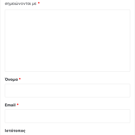
σημειώνονται με
*
Σ
χ
ό
λ
ι
ο
*
Όνομα
*
Email
*
Ιστότοπος