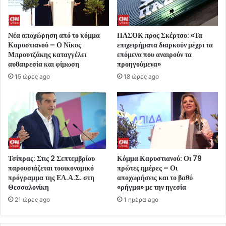
Νέα αποχώρηση από το κόμμα
ΠΑΣΟΚ προς Σκέρτσο: «Τα
Καρυστιανού – Ο Νίκος
επιχειρήματα διαρκούν μέχρι τα
Μπρουτζάκης καταγγέλει
επόμενα που αναιρούν τα
αυθαιρεσία και φίμωση
προηγούμενα»
15 ώρες ago
18 ώρες ago
Τσίπρας: Στις 2 Σεπτεμβρίου
Κόμμα Καρυστιανού: Οι 79
παρουσιάζεται τοοικονομικό
πρώτες ημέρες – Οι
πρόγραμμα της ΕΛ.Α.Σ. στη
αποχωρήσεις και το βαθύ
Θεσσαλονίκη
«ρήγμα» με την ηγεσία
21 ώρες ago
1 ημέρα ago