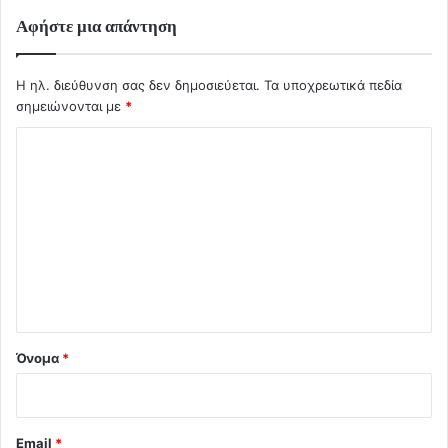
Αφήστε μια απάντηση
Η ηλ. διεύθυνση σας δεν δημοσιεύεται.
Τα υποχρεωτικά πεδία
σημειώνονται με
*
Σ
χ
ό
λ
ι
ο
*
Όνομα
*
Email
*