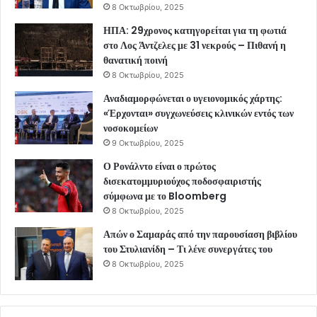
8 Οκτωβρίου, 2025
ΗΠΑ: 29χρονος κατηγορείται για τη φωτιά
στο Λος Άντζελες με 31 νεκρούς – Πιθανή η
θανατική ποινή
8 Οκτωβρίου, 2025
Αναδιαμορφώνεται ο υγειονομικός χάρτης:
«Έρχονται» συγχωνεύσεις κλινικών εντός των
νοσοκομείων
9 Οκτωβρίου, 2025
Ο Ρονάλντο είναι ο πρώτος
δισεκατομμυριούχος ποδοσφαιριστής
σύμφωνα με το Bloomberg
8 Οκτωβρίου, 2025
Απών ο Σαμαράς από την παρουσίαση βιβλίου
του Στυλιανίδη – Τι λένε συνεργάτες του
8 Οκτωβρίου, 2025