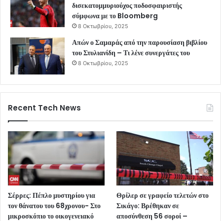
δισεκατομμυριούχος ποδοσφαιριστής
σύμφωνα με το Bloomberg
8 Οκτωβρίου, 2025
Απών ο Σαμαράς από την παρουσίαση βιβλίου
του Στυλιανίδη – Τι λένε συνεργάτες του
8 Οκτωβρίου, 2025
Recent Tech News
Σέρρες: Πέπλο μυστηρίου για
Θρίλερ σε γραφείο τελετών στο
τον θάνατου του 68χρονου- Στο
Σικάγο: Βρέθηκαν σε
μικροσκόπιο το οικογενειακό
αποσύνθεση 56 σοροί –