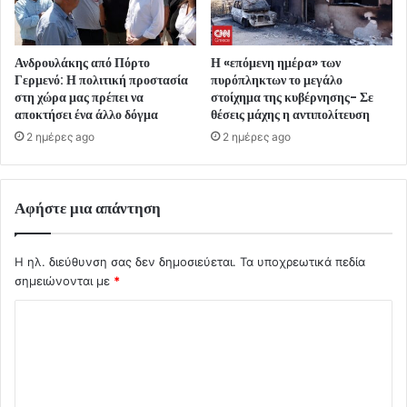
Ανδρουλάκης από Πόρτο
Η «επόμενη ημέρα» των
Γερμενό: Η πολιτική προστασία
πυρόπληκτων το μεγάλο
στη χώρα μας πρέπει να
στοίχημα της κυβέρνησης- Σε
αποκτήσει ένα άλλο δόγμα
θέσεις μάχης η αντιπολίτευση
2 ημέρες ago
2 ημέρες ago
Αφήστε μια απάντηση
Η ηλ. διεύθυνση σας δεν δημοσιεύεται.
Τα υποχρεωτικά πεδία
σημειώνονται με
*
Σ
χ
ό
λ