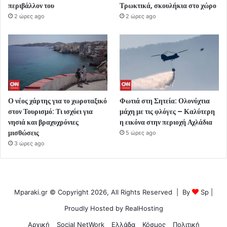
περιβάλλον του
Τρωκτικά, σκουλήκια στο χώρο
2 ώρες ago
2 ώρες ago
Ο νέος χάρτης για το χωροταξικό
Φωτιά στη Σητεία: Ολονύχτια
στον Τουρισμό: Τι ισχύει για
μάχη με τις φλόγες – Καλύτερη
νησιά και βραχυχρόνιες
η εικόνα στην περιοχή Αχλάδια
μισθώσεις
5 ώρες ago
3 ώρες ago
Mparaki.gr © Copyright 2026, All Rights Reserved | By
Sp
|
Proudly Hosted by
RealHosting
Αρχική
Social NetWork
Ελλάδα
Κόσμος
Πολιτική