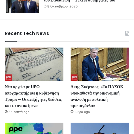
του Στυλιανίδη – Τι λένε συνεργάτες του
8 Οκτωβρίου, 2025
Recent Tech News
Νέα αρχεία με UFO
Άκης Σκέρτσος: «Το ΠΑΣΟΚ
αποχαρακτήρισε η κυβέρνηση
υποκαθιστά την οικονομική
Τραμπ – Οι ανεξήγητες θεάσεις
ανάλυση με πολιτική
και τα αντικείμενα
προπαγάνδα»
35 λεπτά ago
1 ώρα ago