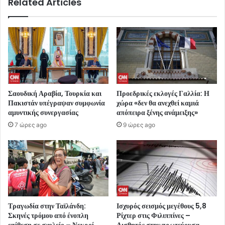
Related Articles
Σαουδική Αραβία, Τουρκία και
Προεδρικές εκλογές Γαλλία: Η
Πακιστάν υπέγραψαν συμφωνία
χώρα «δεν θα ανεχθεί καμιά
αμυντικής συνεργασίας
απόπειρα ξένης ανάμειξης»
7 ώρες ago
9 ώρες ago
Τραγωδία στην Ταϊλάνδη:
Ισχυρός σεισμός μεγέθους 5,8
Σκηνές τρόμου από ένοπλη
Ρίχτερ στις Φιλιππίνες –