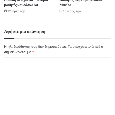
επίθεση σε σχολείο – Νεκροί
Αισθητός στην πρωτεύουσα
μαθητές και δάσκαλοι
Μανίλα
12 ώρες ago
15 ώρες ago
Αφήστε μια απάντηση
Η ηλ. διεύθυνση σας δεν δημοσιεύεται.
Τα υποχρεωτικά πεδία
σημειώνονται με
*
Σ
χ
ό
λ
ι
ο
*