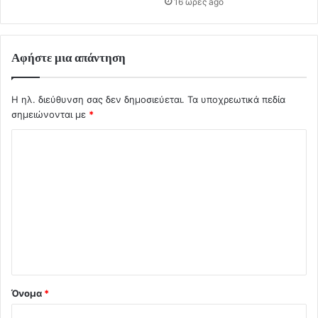
16 ώρες ago
Αφήστε μια απάντηση
Η ηλ. διεύθυνση σας δεν δημοσιεύεται.
Τα υποχρεωτικά πεδία
σημειώνονται με
*
Σ
χ
ό
λ
ι
ο
*
Όνομα
*