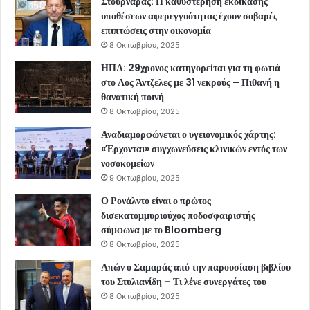
Στουρνάρας: Η καθυστέρηση εκδίκασης
υποθέσεων αφερεγγυότητας έχουν σοβαρές
επιπτώσεις στην οικονομία
8 Οκτωβρίου, 2025
ΗΠΑ: 29χρονος κατηγορείται για τη φωτιά
στο Λος Άντζελες με 31 νεκρούς – Πιθανή η
θανατική ποινή
8 Οκτωβρίου, 2025
Αναδιαμορφώνεται ο υγειονομικός χάρτης:
«Έρχονται» συγχωνεύσεις κλινικών εντός των
νοσοκομείων
9 Οκτωβρίου, 2025
Ο Ρονάλντο είναι ο πρώτος
δισεκατομμυριούχος ποδοσφαιριστής
σύμφωνα με το Bloomberg
8 Οκτωβρίου, 2025
Απών ο Σαμαράς από την παρουσίαση βιβλίου
του Στυλιανίδη – Τι λένε συνεργάτες του
8 Οκτωβρίου, 2025