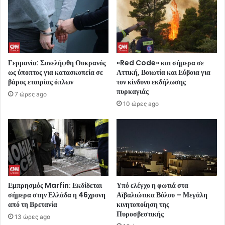
Γερμανία: Συνελήφθη Ουκρανός
«Red Code» και σήμερα σε
ως ύποπτος για κατασκοπεία σε
Αττική, Βοιωτία και Εύβοια για
βάρος εταιρίας όπλων
τον κίνδυνο εκδήλωσης
πυρκαγιάς
7 ώρες ago
10 ώρες ago
Εμπρησμός Marfin: Εκδίδεται
Υπό ελέγχο η φωτιά στα
σήμερα στην Ελλάδα η 46χρονη
Αϊβαλιώτικα Βόλου – Μεγάλη
από τη Βρετανία
κινητοποίηση της
Πυροσβεστικής
13 ώρες ago