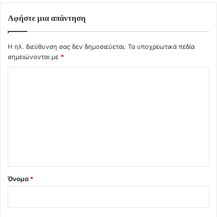
Αφήστε μια απάντηση
Η ηλ. διεύθυνση σας δεν δημοσιεύεται.
Τα υποχρεωτικά πεδία
σημειώνονται με
*
Σ
χ
ό
λ
ι
ο
*
Όνομα
*