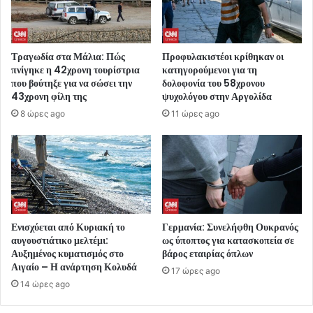
Τραγωδία στα Μάλια: Πώς
Προφυλακιστέοι κρίθηκαν οι
πνίγηκε η 42χρονη τουρίστρια
κατηγορούμενοι για τη
που βούτηξε για να σώσει την
δολοφονία του 58χρονου
43χρονη φίλη της
ψυχολόγου στην Αργολίδα
8 ώρες ago
11 ώρες ago
Ενισχύεται από Κυριακή το
Γερμανία: Συνελήφθη Ουκρανός
αυγουστιάτικο μελτέμι:
ως ύποπτος για κατασκοπεία σε
Αυξημένος κυματισμός στο
βάρος εταιρίας όπλων
Αιγαίο – Η ανάρτηση Κολυδά
17 ώρες ago
14 ώρες ago