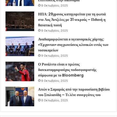
8 Οκτωβρίου, 2025
ΗΠΑ: 29χρονος κατηγορείται για τη φωτιά
στο Λος Άντζελες με 31 νεκρούς – Πιθανή η
θανατική ποινή
8 Οκτωβρίου, 2025
Αναδιαμορφώνεται ο υγειονομικός χάρτης:
«Έρχονται» συγχωνεύσεις κλινικών εντός των
νοσοκομείων
9 Οκτωβρίου, 2025
Ο Ρονάλντο είναι ο πρώτος
δισεκατομμυριούχος ποδοσφαιριστής
σύμφωνα με το Bloomberg
8 Οκτωβρίου, 2025
Απών ο Σαμαράς από την παρουσίαση βιβλίου
του Στυλιανίδη – Τι λένε συνεργάτες του
8 Οκτωβρίου, 2025