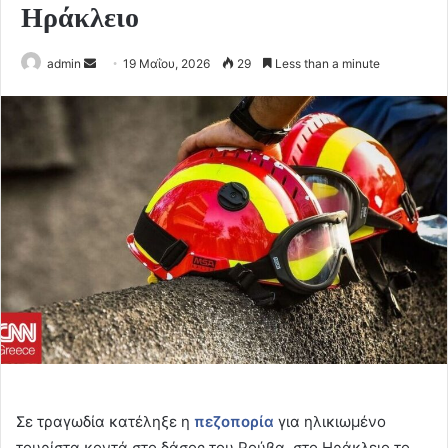
Ηράκλειο
Send
admin
19 Μαΐου, 2026
29
Less than a minute
an
email
Σε τραγωδία κατέληξε η
πεζοπορία
για ηλικιωμένο
τουρίστα κοντά στο δάσος του Ρούβα, στο Ηράκλειο το