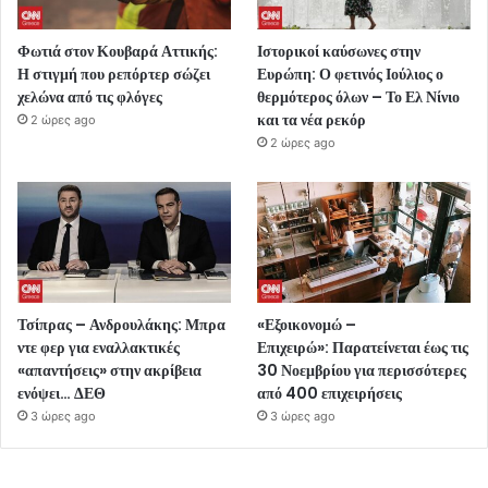
Φωτιά στον Κουβαρά Αττικής:
Ιστορικοί καύσωνες στην
Η στιγμή που ρεπόρτερ σώζει
Ευρώπη: Ο φετινός Ιούλιος ο
χελώνα από τις φλόγες
θερμότερος όλων – Το Ελ Νίνιο
και τα νέα ρεκόρ
2 ώρες ago
2 ώρες ago
Τσίπρας – Ανδρουλάκης: Μπρα
«Εξοικονομώ –
ντε φερ για εναλλακτικές
Επιχειρώ»: Παρατείνεται έως τις
«απαντήσεις» στην ακρίβεια
30 Νοεμβρίου για περισσότερες
ενόψει… ΔΕΘ
από 400 επιχειρήσεις
3 ώρες ago
3 ώρες ago