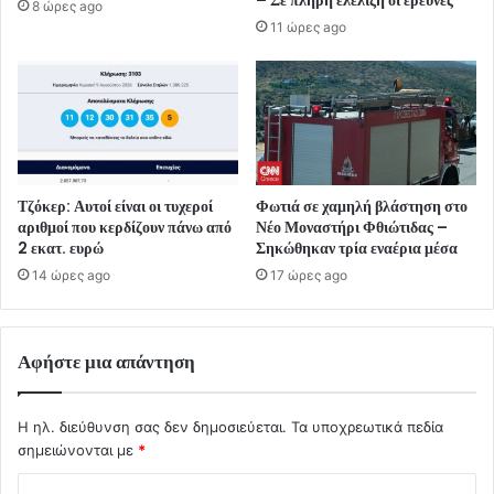
– Σε πλήρη ελέλιξη οι έρευνες
8 ώρες ago
11 ώρες ago
Τζόκερ: Αυτοί είναι οι τυχεροί
Φωτιά σε χαμηλή βλάστηση στο
αριθμοί που κερδίζουν πάνω από
Νέο Μοναστήρι Φθιώτιδας –
2 εκατ. ευρώ
Σηκώθηκαν τρία εναέρια μέσα
14 ώρες ago
17 ώρες ago
Αφήστε μια απάντηση
Η ηλ. διεύθυνση σας δεν δημοσιεύεται.
Τα υποχρεωτικά πεδία
σημειώνονται με
*
Σ