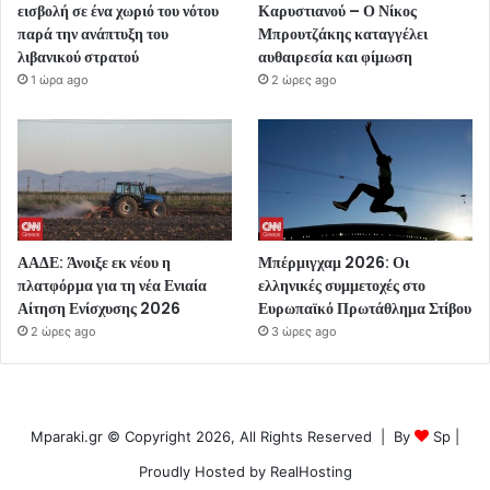
εισβολή σε ένα χωριό του νότου
Καρυστιανού – Ο Νίκος
παρά την ανάπτυξη του
Μπρουτζάκης καταγγέλει
λιβανικού στρατού
αυθαιρεσία και φίμωση
1 ώρα ago
2 ώρες ago
ΑΑΔΕ: Άνοιξε εκ νέου η
Μπέρμιγχαμ 2026: Οι
πλατφόρμα για τη νέα Ενιαία
ελληνικές συμμετοχές στο
Αίτηση Ενίσχυσης 2026
Ευρωπαϊκό Πρωτάθλημα Στίβου
2 ώρες ago
3 ώρες ago
Mparaki.gr © Copyright 2026, All Rights Reserved | By
Sp
|
Proudly Hosted by
RealHosting