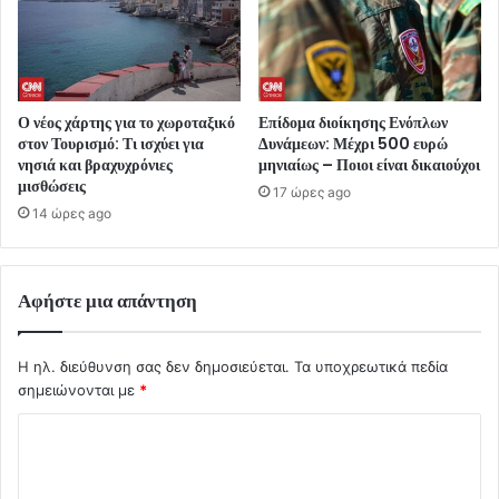
Ο νέος χάρτης για το χωροταξικό
Επίδομα διοίκησης Ενόπλων
στον Τουρισμό: Τι ισχύει για
Δυνάμεων: Μέχρι 500 ευρώ
νησιά και βραχυχρόνιες
μηνιαίως – Ποιοι είναι δικαιούχοι
μισθώσεις
17 ώρες ago
14 ώρες ago
Αφήστε μια απάντηση
Η ηλ. διεύθυνση σας δεν δημοσιεύεται.
Τα υποχρεωτικά πεδία
σημειώνονται με
*
Σ
χ
ό