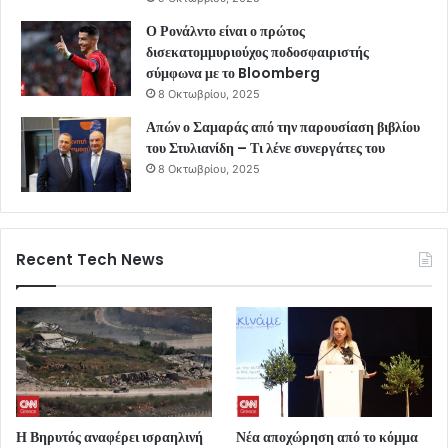
Ο Ρονάλντο είναι ο πρώτος
δισεκατομμυριούχος ποδοσφαιριστής
σύμφωνα με το Bloomberg
8 Οκτωβρίου, 2025
Απών ο Σαμαράς από την παρουσίαση βιβλίου
του Στυλιανίδη – Τι λένε συνεργάτες του
8 Οκτωβρίου, 2025
Recent Tech News
Η Βηρυτός αναφέρει ισραηλινή
Νέα αποχώρηση από το κόμμα