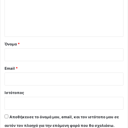
λ
ι
ο
*
Όνομα
*
Email
*
Ιστότοπος
Αποθήκευσε το όνομά μου, email, και τον ιστότοπο μου σε
αυτόν τον πλοηγό για την επόμενη φορά που θα σχολιάσω.