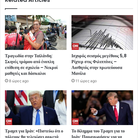
Τραγωδία στην Ταϊλάνδη:
Ισχυρός σεισμός μεγέθους 5,8
Σκηνές τρόμου από ένοπλη
Ρίχτερ στις Φιλιππίνες –
επίθεση σε σχολείο – Νεκροί
Αισθητός στην πρωτεύουσα
μαθητές και δάσκαλοι
Μανίλα
8 ώρες ago
11 ώρες ago
Τραμπ για Ιράν: «Πιστεύω ότι ο
Το δίλημμα του Τραμπ για το
πόλεμος θα τελειώσει αρκετά
Ιράν: Παραχωρήσεις για να