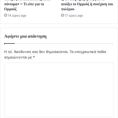
σύντομα» – Τι είπε για το
ανοίξει το Ορμούζ ή συνέχιση του
Ορμούζ
πολέμου
14 ώρες ago
17 ώρες ago
Αφήστε μια απάντηση
Η ηλ. διεύθυνση σας δεν δημοσιεύεται.
Τα υποχρεωτικά πεδία
σημειώνονται με
*
Σ
χ
ό
λ
ι
ο
*