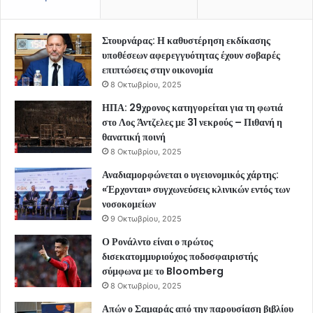
Στουρνάρας: Η καθυστέρηση εκδίκασης
υποθέσεων αφερεγγυότητας έχουν σοβαρές
επιπτώσεις στην οικονομία
8 Οκτωβρίου, 2025
ΗΠΑ: 29χρονος κατηγορείται για τη φωτιά
στο Λος Άντζελες με 31 νεκρούς – Πιθανή η
θανατική ποινή
8 Οκτωβρίου, 2025
Αναδιαμορφώνεται ο υγειονομικός χάρτης:
«Έρχονται» συγχωνεύσεις κλινικών εντός των
νοσοκομείων
9 Οκτωβρίου, 2025
Ο Ρονάλντο είναι ο πρώτος
δισεκατομμυριούχος ποδοσφαιριστής
σύμφωνα με το Bloomberg
8 Οκτωβρίου, 2025
Απών ο Σαμαράς από την παρουσίαση βιβλίου