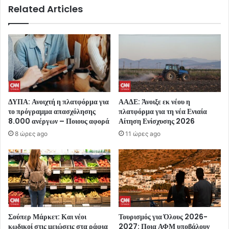
Related Articles
ΔΥΠΑ: Ανοιχτή η πλατφόρμα για
ΑΑΔΕ: Άνοιξε εκ νέου η
το πρόγραμμα απασχόλησης
πλατφόρμα για τη νέα Ενιαία
8.000 ανέργων – Ποιους αφορά
Αίτηση Ενίσχυσης 2026
8 ώρες ago
11 ώρες ago
Σούπερ Μάρκετ: Και νέοι
Τουρισμός για Όλους 2026-
κωδικοί στις μειώσεις στα ράφια
2027: Ποια ΑΦΜ υποβάλουν