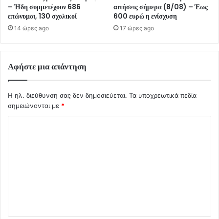
– Ήδη συμμετέχουν 686
αιτήσεις σήμερα (8/08) – Έως
επώνυμοι, 130 σχολικοί
600 ευρώ η ενίσχυση
14 ώρες ago
17 ώρες ago
Αφήστε μια απάντηση
Η ηλ. διεύθυνση σας δεν δημοσιεύεται.
Τα υποχρεωτικά πεδία
σημειώνονται με
*
Σ
χ
ό
λ
ι
ο
*