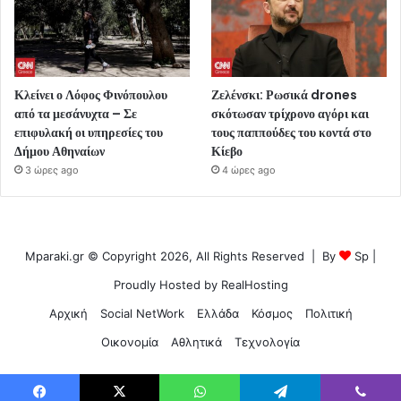
Κλείνει ο Λόφος Φινόπουλου
Ζελένσκι: Ρωσικά drones
από τα μεσάνυχτα – Σε
σκότωσαν τρίχρονο αγόρι και
επιφυλακή οι υπηρεσίες του
τους παππούδες του κοντά στο
Δήμου Αθηναίων
Κίεβο
3 ώρες ago
4 ώρες ago
Mparaki.gr © Copyright 2026, All Rights Reserved | By
Sp
|
Proudly Hosted by
RealHosting
Αρχική
Social NetWork
Ελλάδα
Κόσμος
Πολιτική
Οικονομία
Αθλητικά
Τεχνολογία