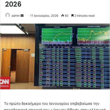
2026
Send
admin
11 Ιανουαρίου, 2026
60
2 minutes read
an
email
Το πρώτο δεκαήμερο του Ιανουαρίου επιβεβαίωσε την
παραδοσιακή επιρροή του «January Effect» στην ελληνική