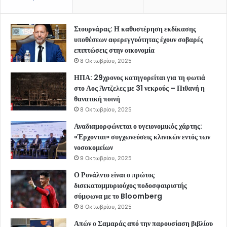
Στουρνάρας: Η καθυστέρηση εκδίκασης
υποθέσεων αφερεγγυότητας έχουν σοβαρές
επιπτώσεις στην οικονομία
8 Οκτωβρίου, 2025
ΗΠΑ: 29χρονος κατηγορείται για τη φωτιά
στο Λος Άντζελες με 31 νεκρούς – Πιθανή η
θανατική ποινή
8 Οκτωβρίου, 2025
Αναδιαμορφώνεται ο υγειονομικός χάρτης:
«Έρχονται» συγχωνεύσεις κλινικών εντός των
νοσοκομείων
9 Οκτωβρίου, 2025
Ο Ρονάλντο είναι ο πρώτος
δισεκατομμυριούχος ποδοσφαιριστής
σύμφωνα με το Bloomberg
8 Οκτωβρίου, 2025
Απών ο Σαμαράς από την παρουσίαση βιβλίου