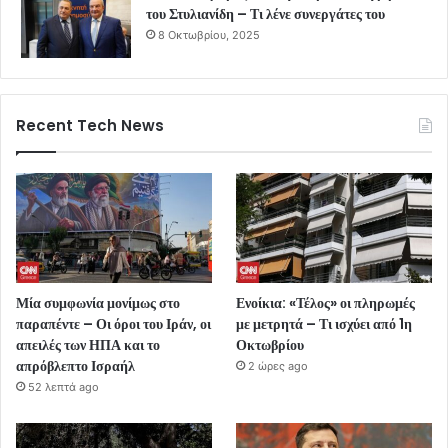
του Στυλιανίδη – Τι λένε συνεργάτες του
8 Οκτωβρίου, 2025
Recent Tech News
Μία συμφωνία μονίμως στο
Ενοίκια: «Τέλος» οι πληρωμές
παραπέντε – Οι όροι του Ιράν, οι
με μετρητά – Τι ισχύει από 1η
απειλές των ΗΠΑ και το
Οκτωβρίου
απρόβλεπτο Ισραήλ
2 ώρες ago
52 λεπτά ago