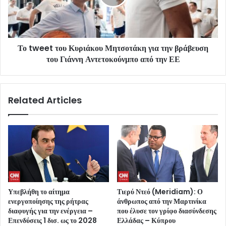
Το tweet του Κυριάκου Μητσοτάκη για την βράβευση
του Γιάννη Αντετοκούνμπο από την ΕΕ
Related Articles
Υπεβλήθη το αίτημα
Τιερύ Ντεό (Meridiam): Ο
ενεργοποίησης της ρήτρας
άνθρωπος από την Μαρτινίκα
διαφυγής για την ενέργεια –
που έλυσε τον γρίφο διασύνδεσης
Επενδύσεις 1 δισ. ως το 2028
Ελλάδας – Κύπρου