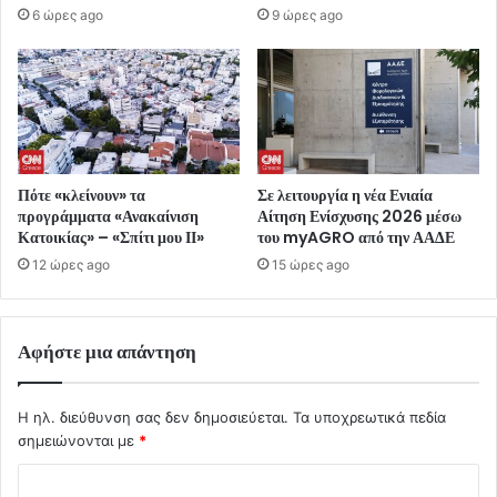
6 ώρες ago
9 ώρες ago
Πότε «κλείνουν» τα
Σε λειτουργία η νέα Ενιαία
προγράμματα «Ανακαίνιση
Αίτηση Ενίσχυσης 2026 μέσω
Κατοικίας» – «Σπίτι μου ΙΙ»
του myAGRO από την ΑΑΔΕ
12 ώρες ago
15 ώρες ago
Αφήστε μια απάντηση
Η ηλ. διεύθυνση σας δεν δημοσιεύεται.
Τα υποχρεωτικά πεδία
σημειώνονται με
*
Σ