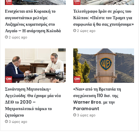
Ενισχύεται από Κυριακή το
Τελεσίγραφο Ιράν σε χώρες του
αυγουστιάτικο μελτέμι:
Κόλπου: «Πιέστε τον Τραμπ για
Αυξημένος κυματισμός στο
συμφωνία ή θα σας χτυπήσουμε»
Αιγαίο – Η ανάρτηση Κολυδά
2 ώρες ago
2 ώρες ago
Συνάντηση Μητσοτάκη-
«Ναι» από τη Βρετανία τη
Αγγελούδη: Θα έχουμε μία νέα
συγχώνευση 110 δισ. της
ΔΕΘ το 2030 –
Warner Bros. με την
Μητροπολιτικό πάρκο το
Paramount
ζητούμενο
3 ώρες ago
3 ώρες ago