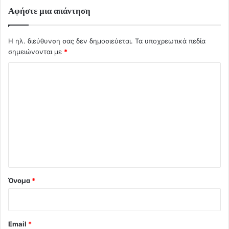
Αφήστε μια απάντηση
Η ηλ. διεύθυνση σας δεν δημοσιεύεται.
Τα υποχρεωτικά πεδία
σημειώνονται με
*
Σ
χ
ό
λ
ι
ο
*
Όνομα
*
Email
*