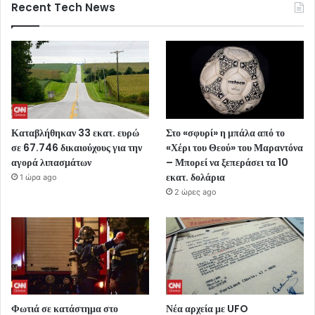
Recent Tech News
Καταβλήθηκαν 33 εκατ. ευρώ
Στο «σφυρί» η μπάλα από το
σε 67.746 δικαιούχους για την
«Χέρι του Θεού» του Μαραντόνα
αγορά λιπασμάτων
– Μπορεί να ξεπεράσει τα 10
εκατ. δολάρια
1 ώρα ago
2 ώρες ago
Φωτιά σε κατάστημα στο
Νέα αρχεία με UFO