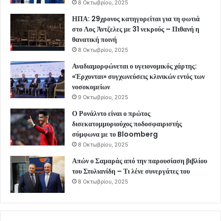
8 Οκτωβρίου, 2025
ΗΠΑ: 29χρονος κατηγορείται για τη φωτιά
στο Λος Άντζελες με 31 νεκρούς – Πιθανή η
θανατική ποινή
8 Οκτωβρίου, 2025
Αναδιαμορφώνεται ο υγειονομικός χάρτης:
«Έρχονται» συγχωνεύσεις κλινικών εντός των
νοσοκομείων
9 Οκτωβρίου, 2025
Ο Ρονάλντο είναι ο πρώτος
δισεκατομμυριούχος ποδοσφαιριστής
σύμφωνα με το Bloomberg
8 Οκτωβρίου, 2025
Απών ο Σαμαράς από την παρουσίαση βιβλίου
του Στυλιανίδη – Τι λένε συνεργάτες του
8 Οκτωβρίου, 2025