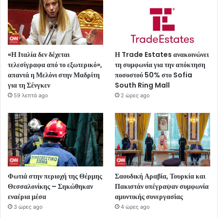
«Η Ιταλία δεν δέχεται
Η Trade Estates ανακοινώνει
τελεσίγραφα από το εξωτερικό»,
τη συμφωνία για την απόκτηση
απαντά η Μελόνι στην Μαδρίτη
ποσοστού 50% στο Sofia
για τη Σένγκεν
South Ring Mall
59 λεπτά ago
2 ώρες ago
Φωτιά στην περιοχή της Θέρμης
Σαουδική Αραβία, Τουρκία και
Θεσσαλονίκης – Σηκώθηκαν
Πακιστάν υπέγραψαν συμφωνία
εναέρια μέσα
αμυντικής συνεργασίας
3 ώρες ago
4 ώρες ago