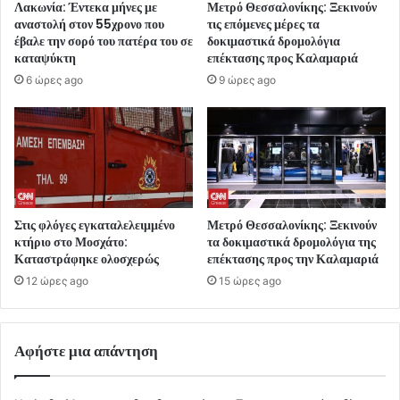
Λακωνία: Έντεκα μήνες με
Μετρό Θεσσαλονίκης: Ξεκινούν
αναστολή στον 55χρονο που
τις επόμενες μέρες τα
έβαλε την σορό του πατέρα του σε
δοκιμαστικά δρομολόγια
καταψύκτη
επέκτασης προς Καλαμαριά
6 ώρες ago
9 ώρες ago
Στις φλόγες εγκαταλελειμμένο
Μετρό Θεσσαλονίκης: Ξεκινούν
κτήριο στο Μοσχάτο:
τα δοκιμαστικά δρομολόγια της
Καταστράφηκε ολοσχερώς
επέκτασης προς την Καλαμαριά
12 ώρες ago
15 ώρες ago
Αφήστε μια απάντηση