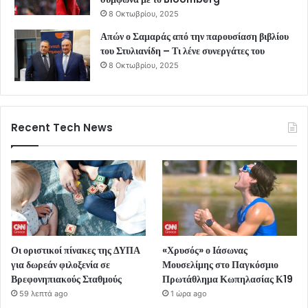
8 Οκτωβρίου, 2025
Απών ο Σαμαράς από την παρουσίαση βιβλίου
του Στυλιανίδη – Τι λένε συνεργάτες του
8 Οκτωβρίου, 2025
Recent Tech News
Οι οριστικοί πίνακες της ΔΥΠΑ
«Χρυσός» ο Ιάσωνας
για δωρεάν φιλοξενία σε
Μουσελίμης στο Παγκόσμιο
Βρεφονηπιακούς Σταθμούς
Πρωτάθλημα Κωπηλασίας Κ19
59 λεπτά ago
1 ώρα ago