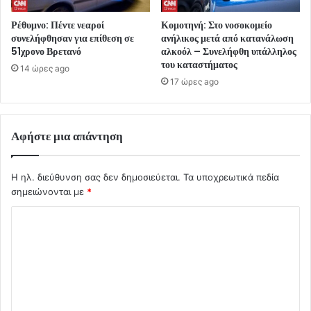
Ρέθυμνο: Πέντε νεαροί
Κομοτηνή: Στο νοσοκομείο
συνελήφθησαν για επίθεση σε
ανήλικος μετά από κατανάλωση
51χρονο Βρετανό
αλκοόλ – Συνελήφθη υπάλληλος
του καταστήματος
14 ώρες ago
17 ώρες ago
Αφήστε μια απάντηση
Η ηλ. διεύθυνση σας δεν δημοσιεύεται.
Τα υποχρεωτικά πεδία
σημειώνονται με
*
Σ
χ
ό
λ
ι