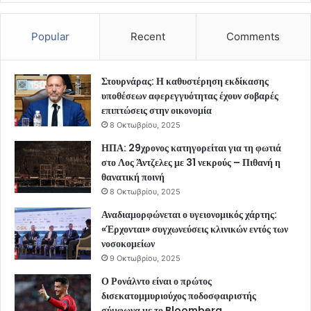
Popular
Recent
Comments
Στουρνάρας: Η καθυστέρηση εκδίκασης
υποθέσεων αφερεγγυότητας έχουν σοβαρές
επιπτώσεις στην οικονομία
8 Οκτωβρίου, 2025
ΗΠΑ: 29χρονος κατηγορείται για τη φωτιά
στο Λος Άντζελες με 31 νεκρούς – Πιθανή η
θανατική ποινή
8 Οκτωβρίου, 2025
Αναδιαμορφώνεται ο υγειονομικός χάρτης:
«Έρχονται» συγχωνεύσεις κλινικών εντός των
νοσοκομείων
9 Οκτωβρίου, 2025
Ο Ρονάλντο είναι ο πρώτος
δισεκατομμυριούχος ποδοσφαιριστής
σύμφωνα με το Bloomberg