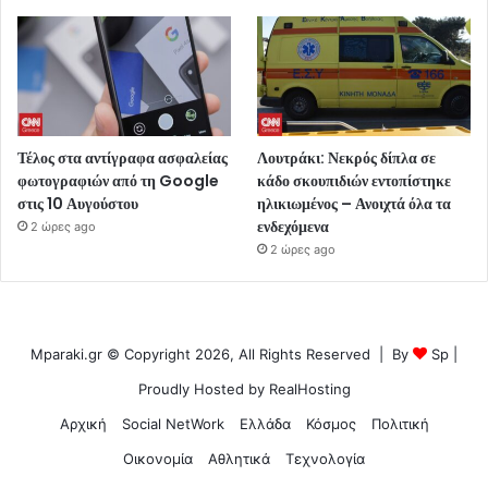
Τέλος στα αντίγραφα ασφαλείας
Λουτράκι: Νεκρός δίπλα σε
φωτογραφιών από τη Google
κάδο σκουπιδιών εντοπίστηκε
στις 10 Αυγούστου
ηλικιωμένος – Ανοιχτά όλα τα
ενδεχόμενα
2 ώρες ago
2 ώρες ago
Mparaki.gr © Copyright 2026, All Rights Reserved | By
Sp
|
Proudly Hosted by
RealHosting
Αρχική
Social NetWork
Ελλάδα
Κόσμος
Πολιτική
Οικονομία
Αθλητικά
Τεχνολογία