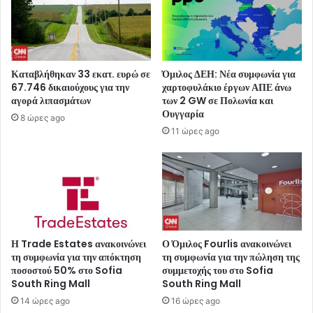
Καταβλήθηκαν 33 εκατ. ευρώ σε
Όμιλος ΔΕΗ: Νέα συμφωνία για
67.746 δικαιούχους για την
χαρτοφυλάκιο έργων ΑΠΕ άνω
αγορά λιπασμάτων
των 2 GW σε Πολωνία και
Ουγγαρία
8 ώρες ago
11 ώρες ago
Η Trade Estates ανακοινώνει
Ο Όμιλος Fourlis ανακοινώνει
τη συμφωνία για την απόκτηση
τη συμφωνία για την πώληση της
ποσοστού 50% στο Sofia
συμμετοχής του στο Sofia
South Ring Mall
South Ring Mall
14 ώρες ago
16 ώρες ago