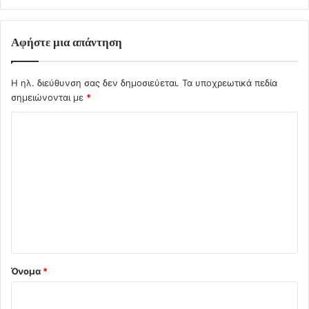
Αφήστε μια απάντηση
Η ηλ. διεύθυνση σας δεν δημοσιεύεται.
Τα υποχρεωτικά πεδία
σημειώνονται με
*
Σ
χ
ό
λ
ι
ο
*
Όνομα
*