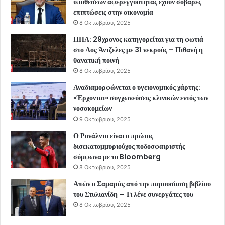
υποθέσεων αφερεγγυότητας έχουν σοβαρές
επιπτώσεις στην οικονομία
8 Οκτωβρίου, 2025
ΗΠΑ: 29χρονος κατηγορείται για τη φωτιά
στο Λος Άντζελες με 31 νεκρούς – Πιθανή η
θανατική ποινή
8 Οκτωβρίου, 2025
Αναδιαμορφώνεται ο υγειονομικός χάρτης:
«Έρχονται» συγχωνεύσεις κλινικών εντός των
νοσοκομείων
9 Οκτωβρίου, 2025
Ο Ρονάλντο είναι ο πρώτος
δισεκατομμυριούχος ποδοσφαιριστής
σύμφωνα με το Bloomberg
8 Οκτωβρίου, 2025
Απών ο Σαμαράς από την παρουσίαση βιβλίου
του Στυλιανίδη – Τι λένε συνεργάτες του
8 Οκτωβρίου, 2025