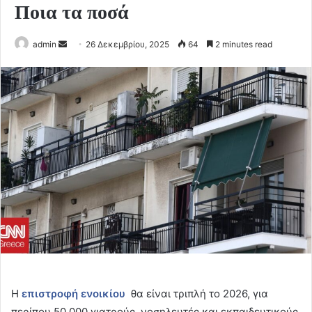
Ποια τα ποσά
Send
admin
26 Δεκεμβρίου, 2025
64
2 minutes read
an
email
Η
επιστροφή ενοικίου
θα είναι τριπλή το 2026, για
περίπου 50.000 γιατρούς, νοσηλευτές και εκπαιδευτικούς