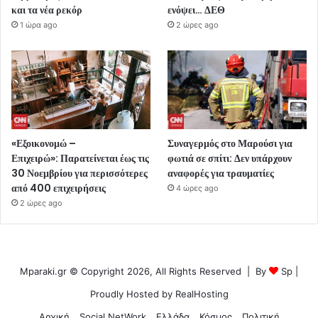
και τα νέα ρεκόρ
ενόψει… ΔΕΘ
1 ώρα ago
2 ώρες ago
«Εξοικονομώ –
Συναγερμός στο Μαρούσι για
Επιχειρώ»: Παρατείνεται έως τις
φωτιά σε σπίτι: Δεν υπάρχουν
30 Νοεμβρίου για περισσότερες
αναφορές για τραυματίες
από 400 επιχειρήσεις
4 ώρες ago
2 ώρες ago
Mparaki.gr © Copyright 2026, All Rights Reserved | By
Sp
|
Proudly Hosted by
RealHosting
Αρχική
Social NetWork
Ελλάδα
Κόσμος
Πολιτική