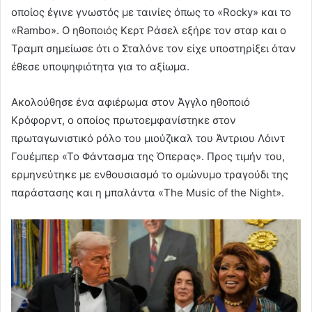
οποίος έγινε γνωστός με ταινίες όπως το «Rocky» και το
«Rambo». Ο ηθοποιός Κερτ Ράσελ εξήρε τον σταρ και ο
Τραμπ σημείωσε ότι ο Σταλόνε τον είχε υποστηρίξει όταν
έθεσε υποψηφιότητα για το αξίωμα.
Ακολούθησε ένα αφιέρωμα στον Άγγλο ηθοποιό
Κρόφορντ, ο οποίος πρωτοεμφανίστηκε στον
πρωταγωνιστικό ρόλο του μιούζικαλ του Άντριου Λόιντ
Γουέμπερ «Το Φάντασμα της Όπερας». Προς τιμήν του,
ερμηνεύτηκε με ενθουσιασμό το ομώνυμο τραγούδι της
παράστασης και η μπαλάντα «The Music of the Night».