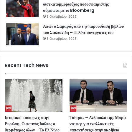
δισεκατομμυριούχος ποδοσφαιριστής
σύμφωνα με το Bloomberg
8 Οκτωβρίου, 2025
Απών ο Σαμαράς από την παρουσίαση βιβλίου
του Στυλιανίδη – Τι λένε συνεργάτες του
8 Οκτωβρίου, 2025
Recent Tech News
Ιστορικοί καύσωνες στην
Τσίπρας – Ανδρουλάκης: Μπρα
Ευρώπη: Ο φετινός Ιούλιος ο
ντε φερ για εναλλακτικές
θερμότερος όλων – Το Ελ Νίνιο
«απαντήσεις» στην ακρίβεια