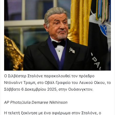
Ο Σιλβέστερ Σταλόνε παρακολουθεί τον πρόεδρο
Ντόναλντ Τραμπ, στο Οβάλ Γραφείο του Λευκού Οίκου, το
Σάββατο 6 Δεκεμβρίου 2025, στην Ουάσινγκτον.
AP Photo/Julia Demaree Nikhinson
Η τελετή ξεκίνησε με ένα αφιέρωμα στον Σταλόνε, ο