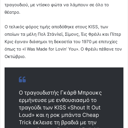
τραγουδιού, με ντίσκο φώτα να λάμπουν σε όλο το
θέατρο.
Ο τελικός φόρος τιμής αποδόθηκε στους KISS, των
οποίων τα μέλη Πολ Στάνλεϊ, Σίμονς, Έις Φρέιλι και Πίτερ
Κρις έγιναν διάσημοι τη δεκαετία του 1970 με επιτυχίες
όπως το «I Was Made for Lovin’ You». Ο Φρέιλι πέθανε τον
Οκτώβριο.
Ο τραγουδιστής Γκάρθ Μπρουκς
ερμήνευσε με ενθουσιασμό το
τραγούδι των KISS «Shout It Out
Loud» και η ροκ μπάντα Cheap
Trick έκλεισε τη βραδιά με την