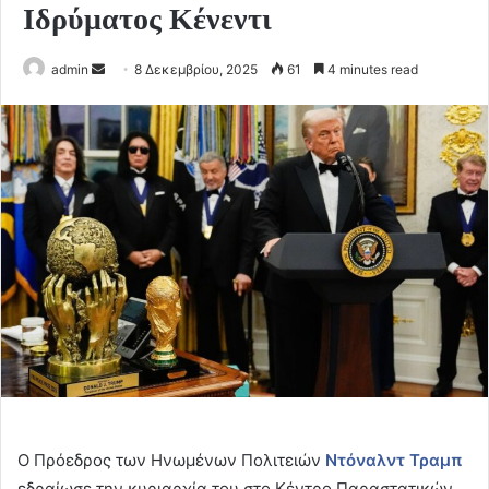
Ιδρύματος Κένεντι
Send
admin
8 Δεκεμβρίου, 2025
61
4 minutes read
an
email
Ο Πρόεδρος των Ηνωμένων Πολιτειών
Ντόναλντ Τραμπ
εδραίωσε την κυριαρχία του στο Κέντρο Παραστατικών