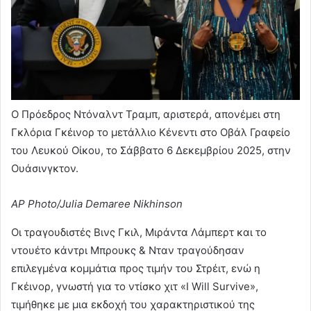
Ο Πρόεδρος Ντόναλντ Τραμπ, αριστερά, απονέμει στη
Γκλόρια Γκέινορ το μετάλλιο Κένεντι στο Οβάλ Γραφείο
του Λευκού Οίκου, το Σάββατο 6 Δεκεμβρίου 2025, στην
Ουάσινγκτον.
AP Photo/Julia Demaree Nikhinson
Οι τραγουδιστές Βινς Γκιλ, Μιράντα Λάμπερτ και το
ντουέτο κάντρι Μπρουκς & Νταν τραγούδησαν
επιλεγμένα κομμάτια προς τιμήν του Στρέιτ, ενώ η
Γκέινορ, γνωστή για το ντίσκο χιτ «I Will Survive»,
τιμήθηκε με μια εκδοχή του χαρακτηριστικού της