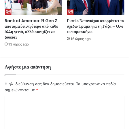
Bank of America: Η Gen Z
Γιατί ο Νετανιάχου απορρίπτει το
αποταμιεύει λιγότερο από κάθε
σχέδιο Τραμπ για τη Γάζα – Όλο
άλλη γενιά, αλλά συνεχίζει να
το παρασκήνιο
ξοδεύει
16 ώρες ago
13 ώρες ago
Αφήστε μια απάντηση
Η ηλ. διεύθυνση σας δεν δημοσιεύεται.
Τα υποχρεωτικά πεδία
σημειώνονται με
*
Σ
χ
ό
λ