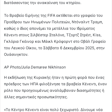
διατάσσοντας την ανακαίνιση του κτηρίου.
Το Βραβείο Ειρήνης της FIFA εκτίθεται στο γραφείο του
Προέδρου των Ηνωμένων Πολιτειών, Ντόναλντ Τραμπ,
καθώς ο ίδιος απονέμει τα μετάλλια του Ιδρύματος
Κένεντι στους Σιλβέστερ Σταλόνε, Τζορτζ Στρέιτ, Kiss,
Γκλόρια Γκέινορ και Μάικλ Κρόφορντ στο Οβάλ Γραφείο
του Λευκού Οίκου, το Σάββατο 6 Δεκεμβρίου 2025, στην
Ουάσινγκτον.
AP Photo/Julia Demaree Nikhinson
Η εκδήλωση της Κυριακής ήταν η πρώτη φορά που ένας
πρόεδρος των ΗΠΑ φιλοξένησε τα βραβεία Κένεντι, έναν
ρόλο που προηγουμένως αναλάμβαναν διασημότητες ή
άλλες σημαντικές προσωπικότητες.
«Το Κέντρο Κένεντι είναι πολύ ξεχωριστό. Δίνουμε νέα