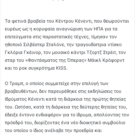
Τα φετινά βραβεία του Κέντρου Κένεντι, που θεωρούνται
ευρέως ως η κορυφαία αναγνώριση των ΗΠΑ για τα
επιτεύγματα στις παραστατικές τέχνες, τίμησαν τον
ηθοποιό Σιλβέστερ Σταλόνε, την τραγουδίστρια ντίσκο
Γκλόρια Γκέινορ, τον μουσικό κάντρι Τζορτζ Στρέιτ, τον
σταρ του «Φαντάσματος της Όπερας» Μάικλ Κρόφορντ
και το ροκ συγκρότημα KISS.
Ο Τραμπ, ο οποίος συμμετείχε στην επιλογή των
βραβευθέντων, δεν παρευρέθηκε στις εκδηλώσεις του
Ιδρύματος Κένεντι κατά τη διάρκεια της πρώτης θητείας
του. Ωστόσο, κατά τη διάρκεια της δεύτερης θητείας του,
έδειξε έντονο ενδιαφέρον για το ίδρυμα, απολύοντας τον
πρόεδρό του, διορίζοντας ένα νέο διοικητικό συμβούλιο
του οποίου ο ίδιος ανέλαβε την προεδρία και