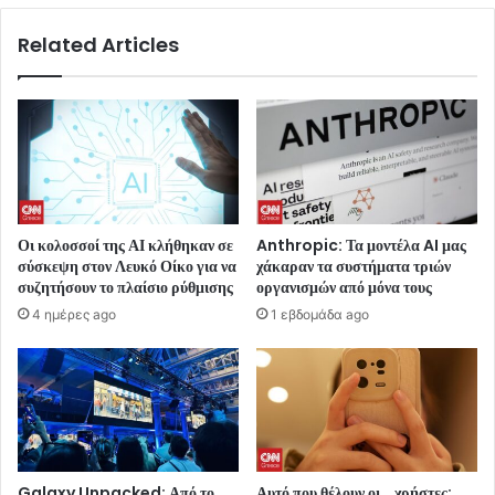
Related Articles
Οι κολοσσοί της ΑΙ κλήθηκαν σε
Anthropic: Τα μοντέλα AI μας
σύσκεψη στον Λευκό Οίκο για να
χάκαραν τα συστήματα τριών
συζητήσουν το πλαίσιο ρύθμισης
οργανισμών από μόνα τους
4 ημέρες ago
1 εβδομάδα ago
Galaxy Unpacked: Από το
Αυτό που θέλουν οι… χρήστες: