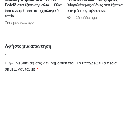
Fold8 στα έξυπνα γυαλιά – Όλα
Μεγαλύτερες οθόνες στα έξυπνα
όσα ανατρέπουν το τεχνολογικό
κινητά τους τηλέφωνα
τοπίο
1 εβδομάδα ago
1 εβδομάδα ago
Αφήστε μια απάντηση
Η ηλ. διεύθυνση σας δεν δημοσιεύεται.
Τα υποχρεωτικά πεδία
σημειώνονται με
*
Σ
χ
ό
λ
ι
ο