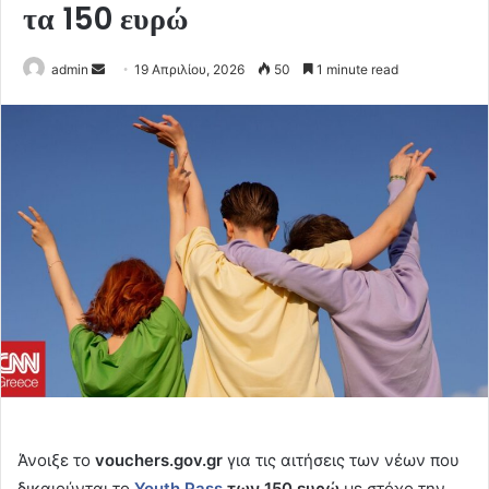
τα 150 ευρώ
Send
admin
19 Απριλίου, 2026
50
1 minute read
an
email
Άνοιξε το
vouchers.gov.gr
για τις αιτήσεις των νέων που
δικαιούνται το
Youth Pass
των 150 ευρώ
με στόχο την