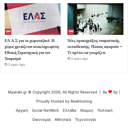
ΕΛ.Α.Σ για το χωροταξικό: Η
Νέες προκηρύξεις τουριστικής
χώρα χρειάζεται ολοκληρωμένη
εκπαίδευσης: Ποιους αφορούν –
Εθνική Στρατηγική για τον
Τι πρέπει να γνωρίζετε
Τουρισμό
4 ώρες ago
3 ώρες ago
Mparaki.gr © Copyright 2026, All Rights Reserved | By
Sp
|
Proudly Hosted by
RealHosting
Αρχική
Social NetWork
Ελλάδα
Κόσμος
Πολιτική
Οικονομία
Αθλητικά
Τεχνολογία