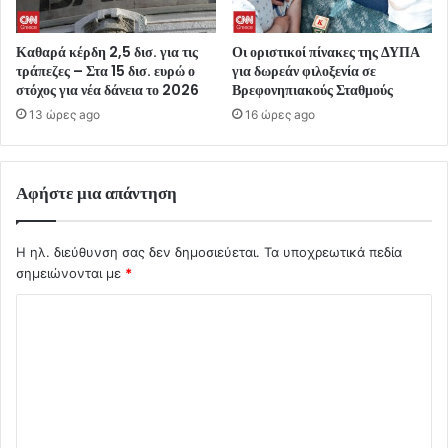
Καθαρά κέρδη 2,5 δισ. για τις
Οι οριστικοί πίνακες της ΔΥΠΑ
τράπεζες – Στα 15 δισ. ευρώ ο
για δωρεάν φιλοξενία σε
στόχος για νέα δάνεια το 2026
Βρεφονηπιακούς Σταθμούς
13 ώρες ago
16 ώρες ago
Αφήστε μια απάντηση
Η ηλ. διεύθυνση σας δεν δημοσιεύεται.
Τα υποχρεωτικά πεδία
σημειώνονται με
*
Σ
χ
ό
λ
ι