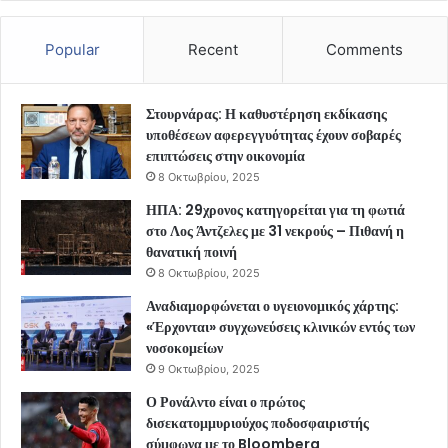
Popular
Recent
Comments
Στουρνάρας: Η καθυστέρηση εκδίκασης
υποθέσεων αφερεγγυότητας έχουν σοβαρές
επιπτώσεις στην οικονομία
8 Οκτωβρίου, 2025
ΗΠΑ: 29χρονος κατηγορείται για τη φωτιά
στο Λος Άντζελες με 31 νεκρούς – Πιθανή η
θανατική ποινή
8 Οκτωβρίου, 2025
Αναδιαμορφώνεται ο υγειονομικός χάρτης:
«Έρχονται» συγχωνεύσεις κλινικών εντός των
νοσοκομείων
9 Οκτωβρίου, 2025
Ο Ρονάλντο είναι ο πρώτος
δισεκατομμυριούχος ποδοσφαιριστής
σύμφωνα με το Bloomberg