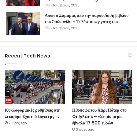
8 Οκτωβρίου, 2025
Απών ο Σαμαράς από την παρουσίαση βιβλίου
του Στυλιανίδη – Τι λένε συνεργάτες του
8 Οκτωβρίου, 2025
Recent Tech News
Κυκλοφοριακές ρυθμίσεις στη
Ηθοποιός του Χάρι Πότερ στο
λεωφόρο Σχιστού λόγω έργων
OnlyFans – «Σε μία μέρα
έβγαλα 17.500 ευρώ»
2 ώρες ago
3 ώρες ago