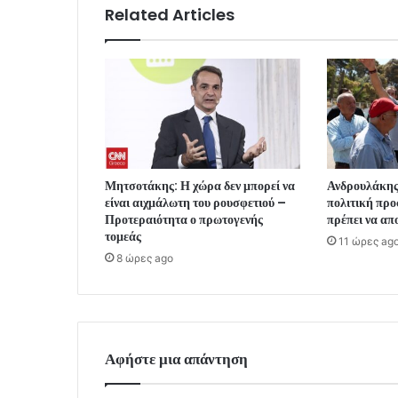
Related Articles
Μητσοτάκης: Η χώρα δεν μπορεί να
Ανδρουλάκης
είναι αιχμάλωτη του ρουσφετιού –
πολιτική προ
Προτεραιότητα ο πρωτογενής
πρέπει να απ
τομεάς
11 ώρες ag
8 ώρες ago
Αφήστε μια απάντηση