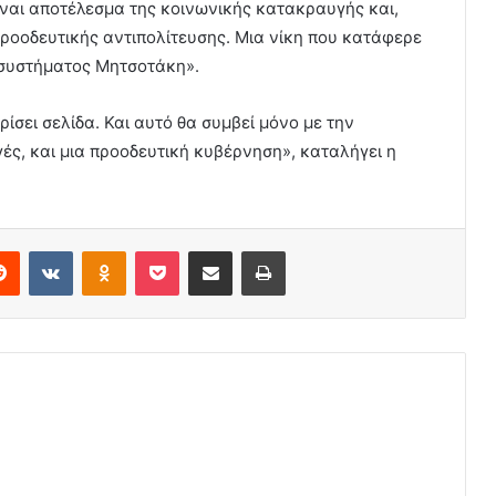
ίναι αποτέλεσμα της κοινωνικής κατακραυγής και,
προοδευτικής αντιπολίτευσης. Μια νίκη που κατάφερε
 συστήματος Μητσοτάκη».
ίσει σελίδα. Και αυτό θα συμβεί μόνο με την
ς, και μια προοδευτική κυβέρνηση», καταλήγει η
erest
Reddit
VKontakte
Odnoklassniki
Pocket
Share via Email
Print