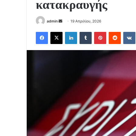
κατακραυγής
Send
admin
19 Απριλίου, 2026
an
Facebook
X
LinkedIn
Tumblr
Pinterest
Reddit
email