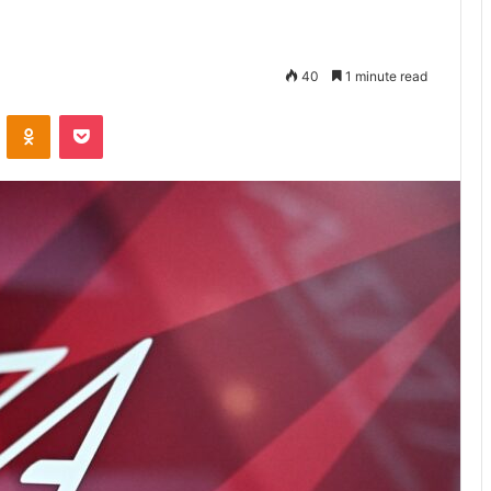
40
1 minute read
VKontakte
Odnoklassniki
Pocket