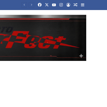
Facebook
X
YouTube
Instagram
Log In
Random Article
Sidebar
Θεμέλια αρχαίας γέφυρας, πολεμικά πλοία και μαμούθ αναδύθηκαν στον Δούναβη λόγω της χαμηλής στάθμης