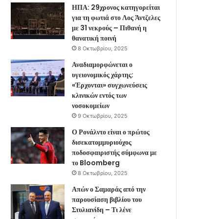
ΗΠΑ: 29χρονος κατηγορείται
για τη φωτιά στο Λος Άντζελες
με 31 νεκρούς – Πιθανή η
θανατική ποινή
8 Οκτωβρίου, 2025
Αναδιαμορφώνεται ο
υγειονομικός χάρτης:
«Έρχονται» συγχωνεύσεις
κλινικών εντός των
νοσοκομείων
9 Οκτωβρίου, 2025
Ο Ρονάλντο είναι ο πρώτος
δισεκατομμυριούχος
ποδοσφαιριστής σύμφωνα με
το Bloomberg
8 Οκτωβρίου, 2025
Απών ο Σαμαράς από την
παρουσίαση βιβλίου του
Στυλιανίδη – Τι λένε