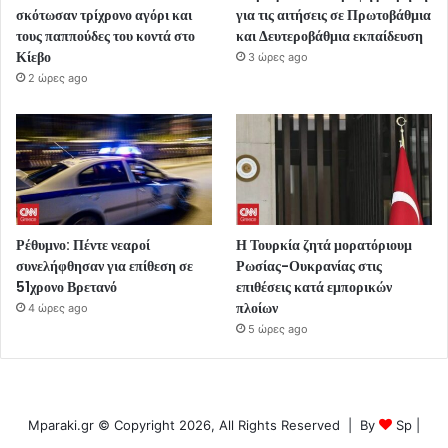
σκότωσαν τρίχρονο αγόρι και
για τις αιτήσεις σε Πρωτοβάθμια
τους παππούδες του κοντά στο
και Δευτεροβάθμια εκπαίδευση
Κίεβο
3 ώρες ago
2 ώρες ago
Ρέθυμνο: Πέντε νεαροί
Η Τουρκία ζητά μορατόριουμ
συνελήφθησαν για επίθεση σε
Ρωσίας-Ουκρανίας στις
51χρονο Βρετανό
επιθέσεις κατά εμπορικών
πλοίων
4 ώρες ago
5 ώρες ago
Mparaki.gr © Copyright 2026, All Rights Reserved | By
Sp
|