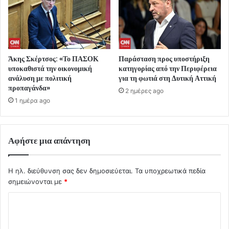
Άκης Σκέρτσος: «Το ΠΑΣΟΚ
Παράσταση προς υποστήριξη
υποκαθιστά την οικονομική
κατηγορίας από την Περιφέρεια
ανάλυση με πολιτική
για τη φωτιά στη Δυτική Αττική
προπαγάνδα»
2 ημέρες ago
1 ημέρα ago
Αφήστε μια απάντηση
Η ηλ. διεύθυνση σας δεν δημοσιεύεται.
Τα υποχρεωτικά πεδία
σημειώνονται με
*
Σ
χ