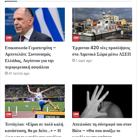
Επικοινωνία Γεραπετρίτη –
Έρχονται 420 νέες προσλήψεις
Αμπντελάτι: Συντονισμός
στο Λιμενικό Σώμα μέσω ΑΣΕΠ
Ελλάδας, Αιγύπτου για την
1 ώρα ago
περιφερειακή ασφάλεια
41 λεπτά ago
Τεντόγλου: «Είμαι σε πολύ καλή
Απειλούσε τη σύντροφό του στον
κατάσταση, θα με δείτε…» – Η
Βόλο – «Θα σου ανοίξω το