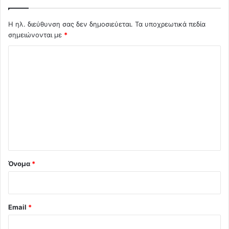
Η ηλ. διεύθυνση σας δεν δημοσιεύεται.
Τα υποχρεωτικά πεδία
σημειώνονται με
*
Σ
χ
ό
λ
ι
ο
*
Όνομα
*
Email
*