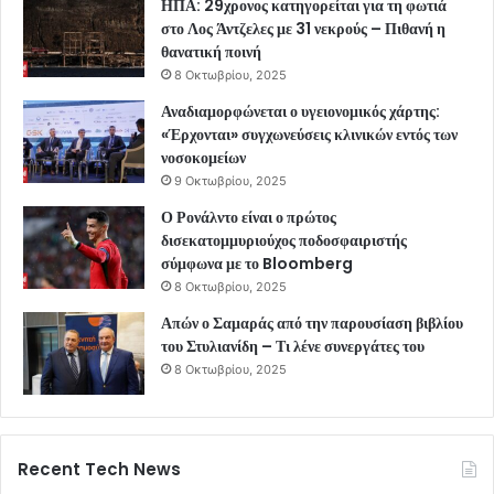
ΗΠΑ: 29χρονος κατηγορείται για τη φωτιά
στο Λος Άντζελες με 31 νεκρούς – Πιθανή η
θανατική ποινή
8 Οκτωβρίου, 2025
Αναδιαμορφώνεται ο υγειονομικός χάρτης:
«Έρχονται» συγχωνεύσεις κλινικών εντός των
νοσοκομείων
9 Οκτωβρίου, 2025
Ο Ρονάλντο είναι ο πρώτος
δισεκατομμυριούχος ποδοσφαιριστής
σύμφωνα με το Bloomberg
8 Οκτωβρίου, 2025
Απών ο Σαμαράς από την παρουσίαση βιβλίου
του Στυλιανίδη – Τι λένε συνεργάτες του
8 Οκτωβρίου, 2025
Recent Tech News