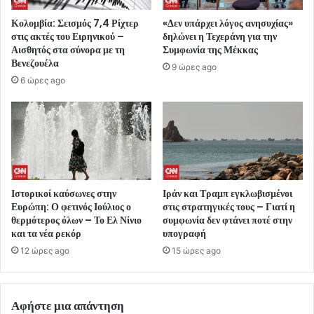
Κολομβία: Σεισμός 7,4 Ρίχτερ
«Δεν υπάρχει λόγος ανησυχίας»
στις ακτές του Ειρηνικού –
δηλώνει η Τεχεράνη για την
Αισθητός στα σύνορα με τη
Συμφωνία της Μέκκας
Βενεζουέλα
9 ώρες ago
6 ώρες ago
Ιστορικοί καύσωνες στην
Ιράν και Τραμπ εγκλωβισμένοι
Ευρώπη: Ο φετινός Ιούλιος ο
στις στρατηγικές τους – Γιατί η
θερμότερος όλων – Το Ελ Νίνιο
συμφωνία δεν φτάνει ποτέ στην
και τα νέα ρεκόρ
υπογραφή
12 ώρες ago
15 ώρες ago
Αφήστε μια απάντηση