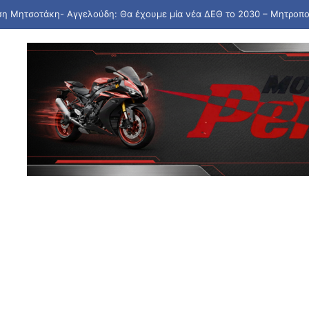
ό τη Βρετανία τη συγχώνευση 110 δισ. της Warner Bros. με την Paramou