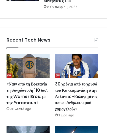
συνεργάτες του
8 Οκτωβρίου, 2025
Recent Tech News
«Ναι» από τη Βρετανία
30 χρόνια από το χρυσό
τη συγχώνευση 110 δισ.
του Κακλαμανάκη στην
της Warner Bros. με
Ατλάντα: «Ευλογημένος
την Paramount
που οι άνθρωποι μού
χαμογελούν»
36 λεπτά ago
1 ώρα ago