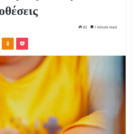
οθέσεις
92
1 minute read
VKontakte
Odnoklassniki
Pocket