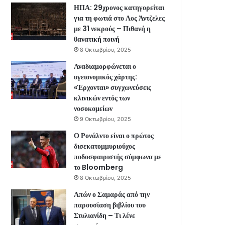
ΗΠΑ: 29χρονος κατηγορείται
για τη φωτιά στο Λος Άντζελες
με 31 νεκρούς – Πιθανή η
θανατική ποινή
8 Οκτωβρίου, 2025
Αναδιαμορφώνεται ο
υγειονομικός χάρτης:
«Έρχονται» συγχωνεύσεις
κλινικών εντός των
νοσοκομείων
9 Οκτωβρίου, 2025
Ο Ρονάλντο είναι ο πρώτος
δισεκατομμυριούχος
ποδοσφαιριστής σύμφωνα με
το Bloomberg
8 Οκτωβρίου, 2025
Απών ο Σαμαράς από την
παρουσίαση βιβλίου του
Στυλιανίδη – Τι λένε