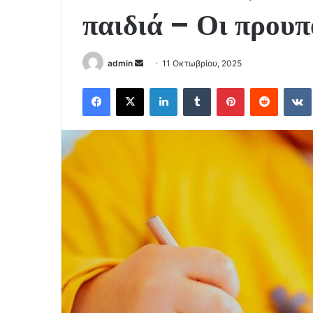
παιδιά – Οι προυπ
Send
admin
11 Οκτωβρίου, 2025
an
Facebook
X
LinkedIn
Tumblr
Pinterest
Reddit
email