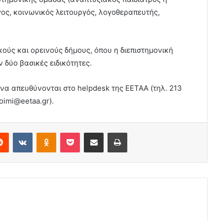
ος, κοινωνικός λειτουργός, λογοθεραπευτής,
κούς και ορεινούς δήμους, όπου η διεπιστημονική
 δύο βασικές ειδικότητες.
 να απευθύνονται στο helpdesk της ΕΕΤΑΑ (τηλ. 213
oimi@eetaa.gr).
erest
Reddit
VKontakte
Odnoklassniki
Pocket
Share via Email
Print