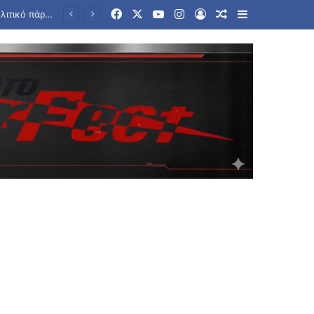
Facebook
X
YouTube
Instagram
Log In
Random Article
Sidebar
nt