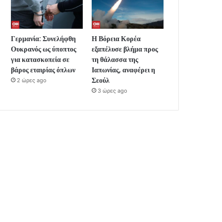
Γερμανία: Συνελήφθη
Η Βόρεια Κορέα
Ουκρανός ως ύποπτος
εξαπέλυσε βλήμα προς
για κατασκοπεία σε
τη θάλασσα της
βάρος εταιρίας όπλων
Ιαπωνίας, αναφέρει η
Σεούλ
2 ώρες ago
3 ώρες ago