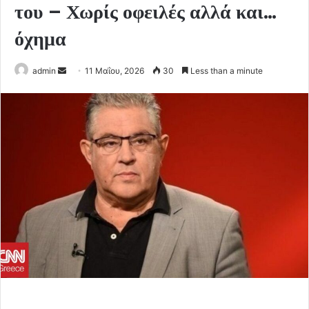
του – Χωρίς οφειλές αλλά και…
όχημα
Send
admin
11 Μαΐου, 2026
30
Less than a minute
an
email