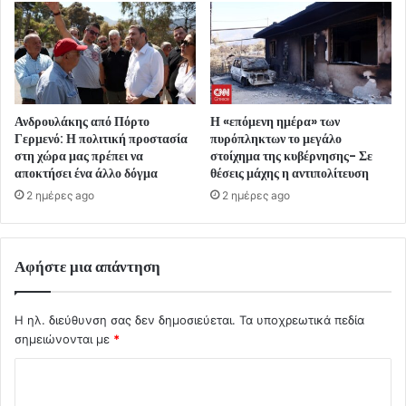
Ανδρουλάκης από Πόρτο
Η «επόμενη ημέρα» των
Γερμενό: Η πολιτική προστασία
πυρόπληκτων το μεγάλο
στη χώρα μας πρέπει να
στοίχημα της κυβέρνησης- Σε
αποκτήσει ένα άλλο δόγμα
θέσεις μάχης η αντιπολίτευση
2 ημέρες ago
2 ημέρες ago
Αφήστε μια απάντηση
Η ηλ. διεύθυνση σας δεν δημοσιεύεται.
Τα υποχρεωτικά πεδία
σημειώνονται με
*
Σ
χ