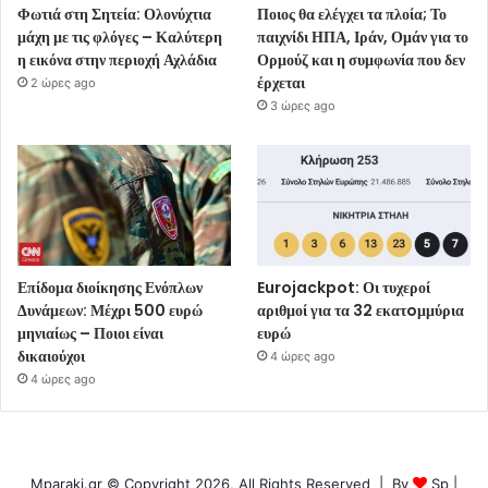
Φωτιά στη Σητεία: Ολονύχτια
Ποιος θα ελέγχει τα πλοία; Το
μάχη με τις φλόγες – Καλύτερη
παιχνίδι ΗΠΑ, Ιράν, Ομάν για το
η εικόνα στην περιοχή Αχλάδια
Ορμούζ και η συμφωνία που δεν
έρχεται
2 ώρες ago
3 ώρες ago
Επίδομα διοίκησης Ενόπλων
Eurojackpot: Οι τυχεροί
Δυνάμεων: Μέχρι 500 ευρώ
αριθμοί για τα 32 εκατoμμύρια
μηνιαίως – Ποιοι είναι
ευρώ
δικαιούχοι
4 ώρες ago
4 ώρες ago
Mparaki.gr © Copyright 2026, All Rights Reserved | By
Sp
|