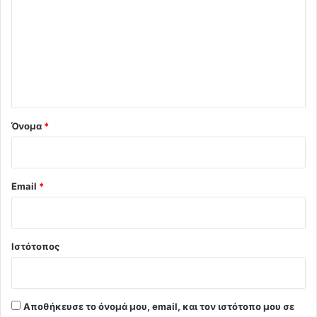
ό
λ
ι
ο
*
Όνομα
*
Email
*
Ιστότοπος
Αποθήκευσε το όνομά μου, email, και τον ιστότοπο μου σε