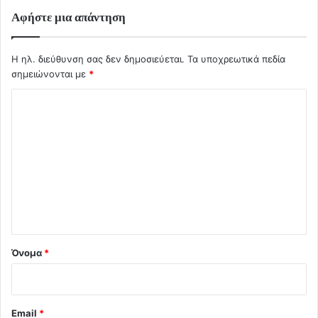
Αφήστε μια απάντηση
Η ηλ. διεύθυνση σας δεν δημοσιεύεται.
Τα υποχρεωτικά πεδία
σημειώνονται με
*
Σ
χ
ό
λ
ι
ο
*
Όνομα
*
Email
*