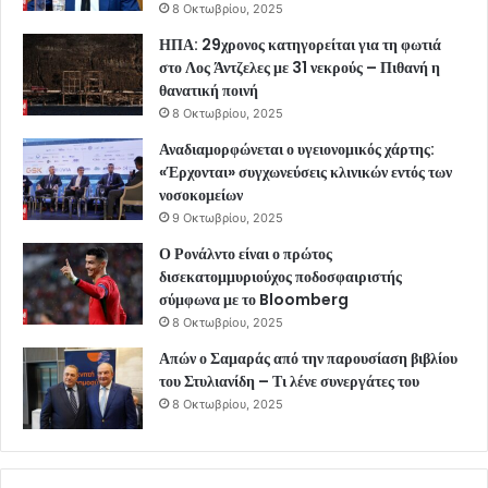
8 Οκτωβρίου, 2025
ΗΠΑ: 29χρονος κατηγορείται για τη φωτιά
στο Λος Άντζελες με 31 νεκρούς – Πιθανή η
θανατική ποινή
8 Οκτωβρίου, 2025
Αναδιαμορφώνεται ο υγειονομικός χάρτης:
«Έρχονται» συγχωνεύσεις κλινικών εντός των
νοσοκομείων
9 Οκτωβρίου, 2025
Ο Ρονάλντο είναι ο πρώτος
δισεκατομμυριούχος ποδοσφαιριστής
σύμφωνα με το Bloomberg
8 Οκτωβρίου, 2025
Απών ο Σαμαράς από την παρουσίαση βιβλίου
του Στυλιανίδη – Τι λένε συνεργάτες του
8 Οκτωβρίου, 2025