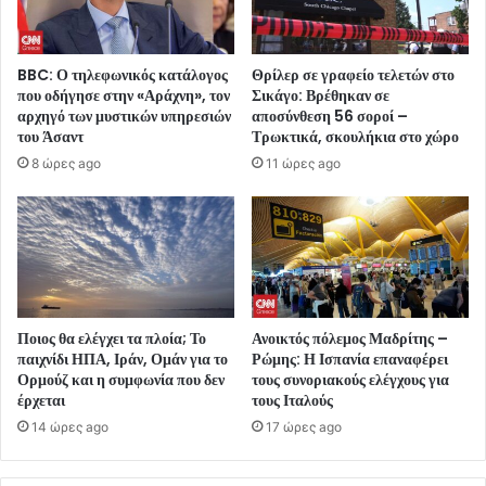
BBC: Ο τηλεφωνικός κατάλογος
Θρίλερ σε γραφείο τελετών στο
που οδήγησε στην «Αράχνη», τον
Σικάγο: Βρέθηκαν σε
αρχηγό των μυστικών υπηρεσιών
αποσύνθεση 56 σοροί –
του Άσαντ
Τρωκτικά, σκουλήκια στο χώρο
8 ώρες ago
11 ώρες ago
Ποιος θα ελέγχει τα πλοία; Το
Ανοικτός πόλεμος Μαδρίτης –
παιχνίδι ΗΠΑ, Ιράν, Ομάν για το
Ρώμης: Η Ισπανία επαναφέρει
Ορμούζ και η συμφωνία που δεν
τους συνοριακούς ελέγχους για
έρχεται
τους Ιταλούς
14 ώρες ago
17 ώρες ago