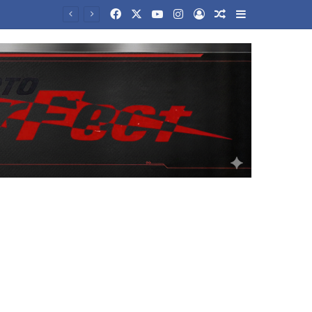
Facebook
X
YouTube
Instagram
Log In
Random Article
Sidebar
Λακωνία: Έντεκα μήνες με αναστολή στον 55χρονο που έβαλε την σορό του πατέρα του σε καταψύκτη