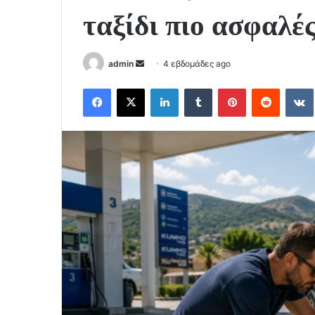
ταξίδι πιο ασφαλέ
Send
admin
4 εβδομάδες ago
an
Facebook
X
LinkedIn
Tumblr
Pinterest
Reddit
email