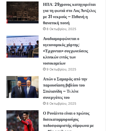
ΗΠΑ: 29χρονος κατηγορείται
για τη φωτιά στο Λος Άντζελες
με 31 νεκρούς – Πιθανή η
θανατική ποινή
8 Οκτωβρίου, 2025
Αναδιαμορφώνεται ο
υγειονομικός χάρτης:
«Έρχονται» συγχωνεύσεις
κλινικών εντός των
νοσοκομείων
9 Οκτωβρίου, 2025
Απών ο Σαμαράς από την
παρουσίαση βιβλίου του
Στυλιανίδη – Τι λένε
συνεργάτες του
8 Οκτωβρίου, 2025
Ο Ρονάλντο είναι ο πρώτος
δισεκατομμυριούχος
ποδοσφαιριστής σύμφωνα με