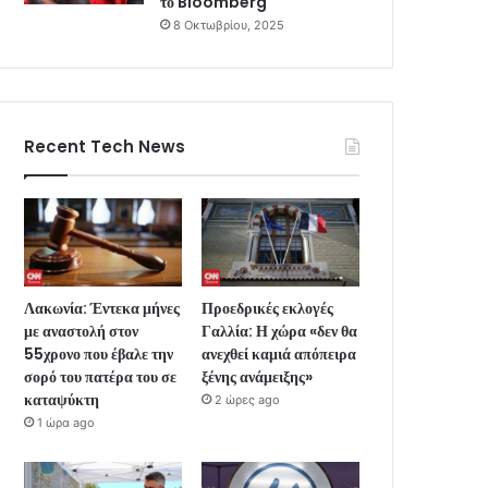
το Bloomberg
8 Οκτωβρίου, 2025
Recent Tech News
Λακωνία: Έντεκα μήνες
Προεδρικές εκλογές
με αναστολή στον
Γαλλία: Η χώρα «δεν θα
55χρονο που έβαλε την
ανεχθεί καμιά απόπειρα
σορό του πατέρα του σε
ξένης ανάμειξης»
καταψύκτη
2 ώρες ago
1 ώρα ago