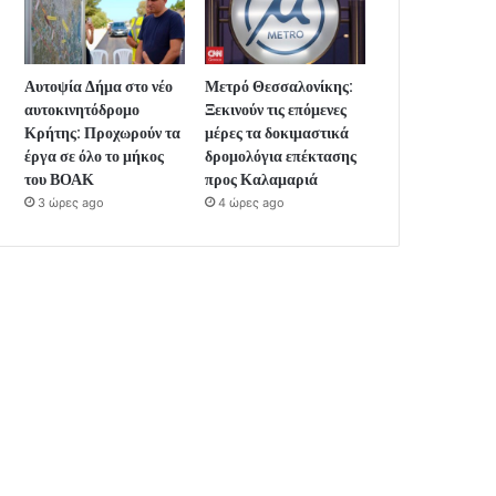
Αυτοψία Δήμα στο νέο
Μετρό Θεσσαλονίκης:
αυτοκινητόδρομο
Ξεκινούν τις επόμενες
Κρήτης: Προχωρούν τα
μέρες τα δοκιμαστικά
έργα σε όλο το μήκος
δρομολόγια επέκτασης
του ΒΟΑΚ
προς Καλαμαριά
3 ώρες ago
4 ώρες ago