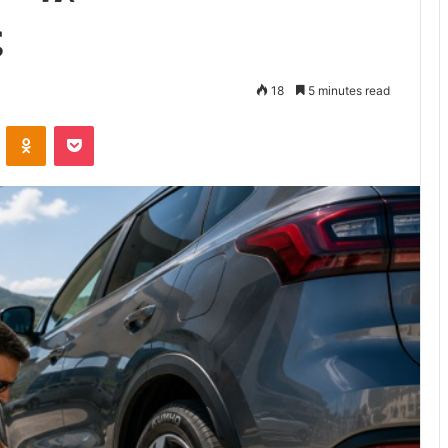
ς
18
5 minutes read
VKontakte
Odnoklassniki
Pocket