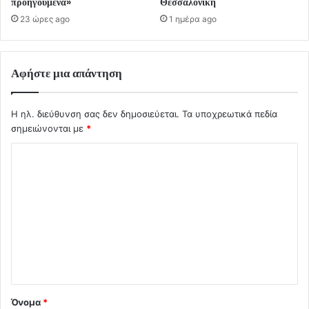
προηγούμενα»
Θεσσαλονίκη
23 ώρες ago
1 ημέρα ago
Αφήστε μια απάντηση
Η ηλ. διεύθυνση σας δεν δημοσιεύεται.
Τα υποχρεωτικά πεδία
σημειώνονται με
*
Σ
χ
ό
λ
ι
ο
*
Όνομα
*