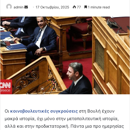
Send
admin
17 Οκτωβρίου, 2025
77
1 minute read
an
email
Οι
κοινοβουλευτικές συγκρούσεις
στη Βουλή έχουν
μακρά ιστορία, όχι μόνο στην μεταπολιτευτική ιστορία,
αλλά και στην προδικτατορική. Πάντα μια προ ημερησίας