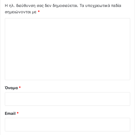
Η ηλ. διεύθυνση σας δεν δημοσιεύεται.
Τα υποχρεωτικά πεδία
σημειώνονται με
*
Σ
χ
ό
λ
ι
ο
*
Όνομα
*
Email
*