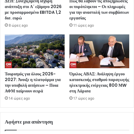
ΔΕΗ: Συνεχιζόμενη ισχυρή
Πώς θα λάβουν τις αποζημιώσεις
ανάπτυξη στο Α΄ εξάμηνο 2026
οι πυρόπληκτοι – Οι πληρωμές
με προσαρμοσμένο EBITDA 1,2
για την αναστολή των συμβάσεων
δισ. ευρώ
εργασίας
8 ώρες ago
11 ώρες ago
Τουρισμός για όλους 2026-
Όμιλος ΑΒΑΞ: Ανάληψη έργου
2027: Άνοιξε η πλατφόρμα για
κατασκευής σταθμού παραγωγής
την υποβολή αιτήσεων – Ποια
ηλεκτρικής ενέργειας 800 ΜW
ΑΦΜ παίρνουν σειρά
στη Λάρισα
14 ώρες ago
17 ώρες ago
Αφήστε μια απάντηση