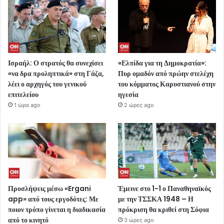
Ισραήλ: Ο στρατός θα συνεχίσει
«Ελπίδα για τη Δημοκρατία»:
«να δρα προληπτικά» στη Γάζα,
Πυρ ομαδόν από πρώην στελέχη
λέει ο αρχηγός του γενικού
του κόμματος Καρυστιανού στην
επιτελείου
ηγεσία
1 ώρα ago
2 ώρες ago
Προσλήψεις μέσω «Ergani
Έμεινε στο 1-1 ο Παναθηναϊκός
app» από τους εργοδότες: Με
με την ΤΣΣΚΑ 1948 – Η
ποιον τρόπο γίνεται η διαδικασία
πρόκριση θα κριθεί στη Σόφια
από το κινητό
3 ώρες ago