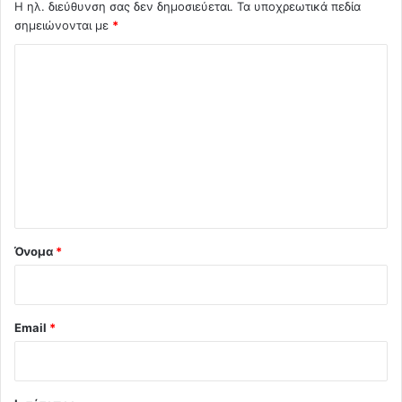
Η ηλ. διεύθυνση σας δεν δημοσιεύεται.
Τα υποχρεωτικά πεδία
σημειώνονται με
*
Σ
χ
ό
λ
ι
ο
*
Όνομα
*
Email
*