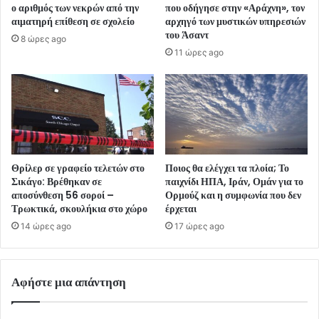
ο αριθμός των νεκρών από την
που οδήγησε στην «Αράχνη», τον
αιματηρή επίθεση σε σχολείο
αρχηγό των μυστικών υπηρεσιών
του Άσαντ
8 ώρες ago
11 ώρες ago
Θρίλερ σε γραφείο τελετών στο
Ποιος θα ελέγχει τα πλοία; Το
Σικάγο: Βρέθηκαν σε
παιχνίδι ΗΠΑ, Ιράν, Ομάν για το
αποσύνθεση 56 σοροί –
Ορμούζ και η συμφωνία που δεν
Τρωκτικά, σκουλήκια στο χώρο
έρχεται
14 ώρες ago
17 ώρες ago
Αφήστε μια απάντηση