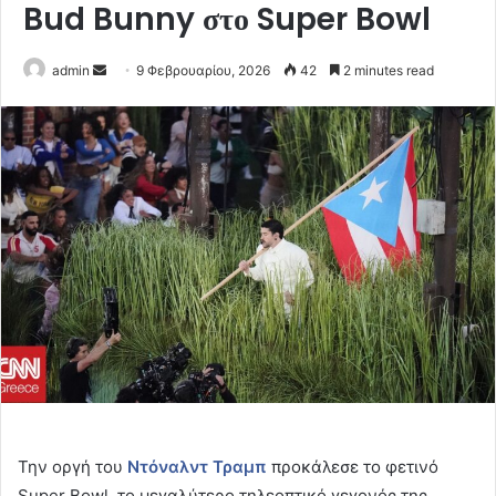
Bud Bunny στο Super Bowl
Send
admin
9 Φεβρουαρίου, 2026
42
2 minutes read
an
email
Την οργή του
Ντόναλντ Τραμπ
προκάλεσε το φετινό
Super Bowl, το μεγαλύτερο τηλεοπτικό γεγονός της