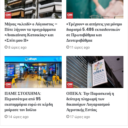
Μήνας «κλειδί» ο Αύγουστος –
«Τρέχουν» οι αιτήσεις για μόνιμο
Πότε λήγουν τα προγράμματα
διορισμό 5.486 εκπαιδευτικών
«Ανακαίνιση Κατοικίας» και
σε Πρωτοβάθμια και
«Σπίτι μου ΙΙ»
Δευτεροβάθμια
8 ώρες ago
11 ώρες ago
ΠΑΜΕ ΣΤΟΙΧΗΜΑ:
ΟΠΕΚΑ: Την Παρασκευή η
Περισσότερα από 95
δεύτερη πληρωμή των
εκατομμύρια ευρώ σε κέρδη
δικαιούχων Λογαριασμού
μοίρασε τον Ιούλιο
Αγροτικής Εστίας
14 ώρες ago
17 ώρες ago