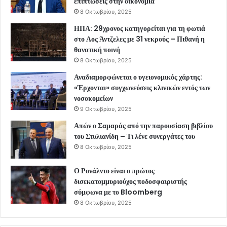
επιπτώσεις στην οικονομία
8 Οκτωβρίου, 2025
ΗΠΑ: 29χρονος κατηγορείται για τη φωτιά
στο Λος Άντζελες με 31 νεκρούς – Πιθανή η
θανατική ποινή
8 Οκτωβρίου, 2025
Αναδιαμορφώνεται ο υγειονομικός χάρτης:
«Έρχονται» συγχωνεύσεις κλινικών εντός των
νοσοκομείων
9 Οκτωβρίου, 2025
Απών ο Σαμαράς από την παρουσίαση βιβλίου
του Στυλιανίδη – Τι λένε συνεργάτες του
8 Οκτωβρίου, 2025
Ο Ρονάλντο είναι ο πρώτος
δισεκατομμυριούχος ποδοσφαιριστής
σύμφωνα με το Bloomberg
8 Οκτωβρίου, 2025