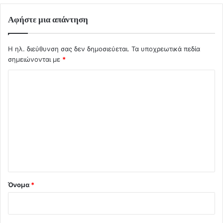
Αφήστε μια απάντηση
Η ηλ. διεύθυνση σας δεν δημοσιεύεται.
Τα υποχρεωτικά πεδία
σημειώνονται με
*
Σ
χ
ό
λ
ι
ο
*
Όνομα
*