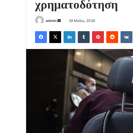
χρηματοδότηση
Send
admin
28 Μαΐου, 2026
an
Facebook
X
LinkedIn
Tumblr
Pinterest
Reddit
email