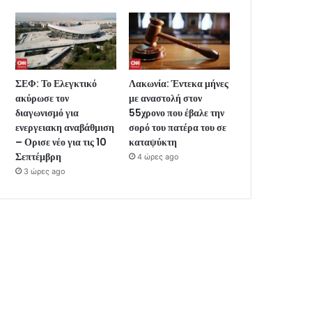
ΣΕΦ: Το Ελεγκτικό
Λακωνία: Έντεκα μήνες
ακύρωσε τον
με αναστολή στον
διαγωνισμό για
55χρονο που έβαλε την
ενεργειακη αναβάθμιση
σορό του πατέρα του σε
– Ορισε νέο για τις 10
καταψύκτη
Σεπτέμβρη
4 ώρες ago
3 ώρες ago