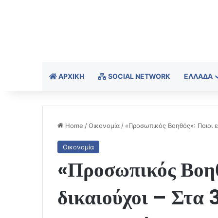
ΑΡΧΙΚΉ
SOCIAL NETWORK
ΕΛΛΆΔΑ
Home
/
Οικονομία
/
«Προσωπικός Βοηθός»: Ποιοι εί
Οικονομία
«Προσωπικός Βοηθό
δικαιούχοι – Στα 