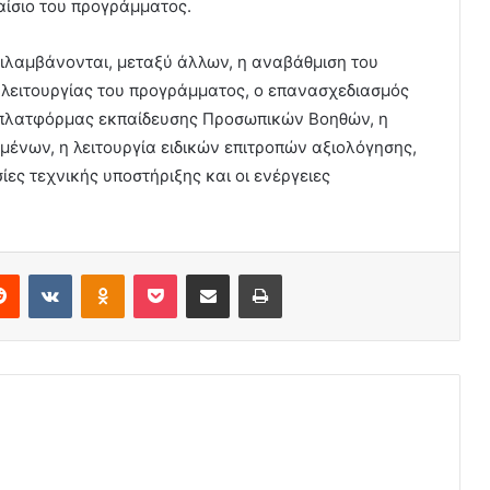
αίσιο του προγράμματος.
ιλαμβάνονται, μεταξύ άλλων, η αναβάθμιση του
λειτουργίας του προγράμματος, ο επανασχεδιασμός
ς πλατφόρμας εκπαίδευσης Προσωπικών Βοηθών, η
νων, η λειτουργία ειδικών επιτροπών αξιολόγησης,
ίες τεχνικής υποστήριξης και οι ενέργειες
erest
Reddit
VKontakte
Odnoklassniki
Pocket
Share via Email
Print