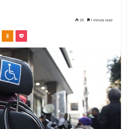
36
1 minute read
VKontakte
Odnoklassniki
Pocket