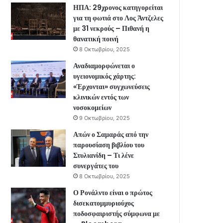
ΗΠΑ: 29χρονος κατηγορείται
για τη φωτιά στο Λος Άντζελες
με 31 νεκρούς – Πιθανή η
θανατική ποινή
8 Οκτωβρίου, 2025
Αναδιαμορφώνεται ο
υγειονομικός χάρτης:
«Έρχονται» συγχωνεύσεις
κλινικών εντός των
νοσοκομείων
9 Οκτωβρίου, 2025
Απών ο Σαμαράς από την
παρουσίαση βιβλίου του
Στυλιανίδη – Τι λένε
συνεργάτες του
8 Οκτωβρίου, 2025
Ο Ρονάλντο είναι ο πρώτος
δισεκατομμυριούχος
ποδοσφαιριστής σύμφωνα με