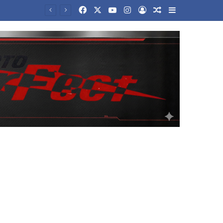
Facebook
X
YouTube
Instagram
Log In
Random Article
Sidebar
νεργασίας