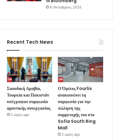
το Bloomberg
8 Οκτωβρίου, 2025
Recent Tech News
Σαουδική Αραβία,
Ο Όμιλος Fourlis
Τουρκία και Πακιστάν
ανακοινώνει τη
υπέγραψαν συμφωνία
συμφωνία για την
αμυντικής συνεργασίας
πώληση της
συμμετοχής του στο
2 ώρες ago
Sofia South Ring
Mall
2 ώρες ago