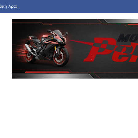
ική Αραβία, Τουρκία και Πακιστάν υπέγραψαν συμφωνία αμυντικής συ