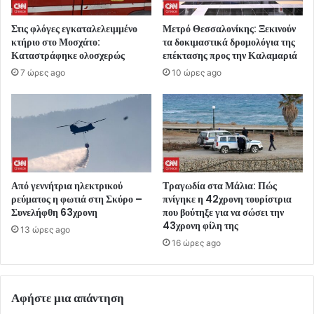
Στις φλόγες εγκαταλελειμμένο
Μετρό Θεσσαλονίκης: Ξεκινούν
κτήριο στο Μοσχάτο:
τα δοκιμαστικά δρομολόγια της
Καταστράφηκε ολοσχερώς
επέκτασης προς την Καλαμαριά
7 ώρες ago
10 ώρες ago
Από γεννήτρια ηλεκτρικού
Τραγωδία στα Μάλια: Πώς
ρεύματος η φωτιά στη Σκύρο –
πνίγηκε η 42χρονη τουρίστρια
Συνελήφθη 63χρονη
που βούτηξε για να σώσει την
43χρονη φίλη της
13 ώρες ago
16 ώρες ago
Αφήστε μια απάντηση