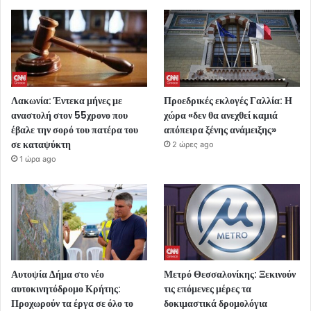
Λακωνία: Έντεκα μήνες με
Προεδρικές εκλογές Γαλλία: Η
αναστολή στον 55χρονο που
χώρα «δεν θα ανεχθεί καμιά
έβαλε την σορό του πατέρα του
απόπειρα ξένης ανάμειξης»
σε καταψύκτη
2 ώρες ago
1 ώρα ago
Αυτοψία Δήμα στο νέο
Μετρό Θεσσαλονίκης: Ξεκινούν
αυτοκινητόδρομο Κρήτης:
τις επόμενες μέρες τα
Προχωρούν τα έργα σε όλο το
δοκιμαστικά δρομολόγια