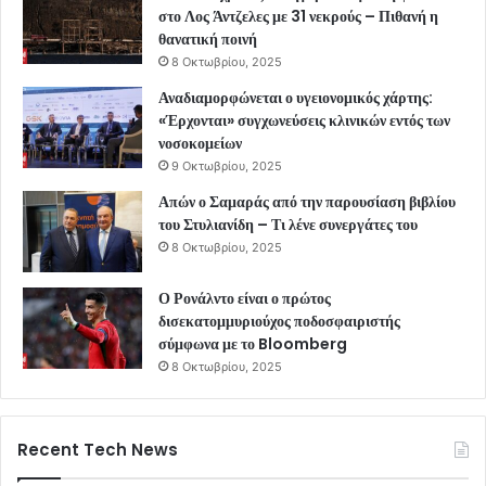
στο Λος Άντζελες με 31 νεκρούς – Πιθανή η
θανατική ποινή
8 Οκτωβρίου, 2025
Αναδιαμορφώνεται ο υγειονομικός χάρτης:
«Έρχονται» συγχωνεύσεις κλινικών εντός των
νοσοκομείων
9 Οκτωβρίου, 2025
Απών ο Σαμαράς από την παρουσίαση βιβλίου
του Στυλιανίδη – Τι λένε συνεργάτες του
8 Οκτωβρίου, 2025
Ο Ρονάλντο είναι ο πρώτος
δισεκατομμυριούχος ποδοσφαιριστής
σύμφωνα με το Bloomberg
8 Οκτωβρίου, 2025
Recent Tech News