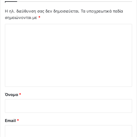
Η ηλ. διεύθυνση σας δεν δημοσιεύεται.
Τα υποχρεωτικά πεδία
σημειώνονται με
*
Σ
χ
ό
λ
ι
ο
*
Όνομα
*
Email
*