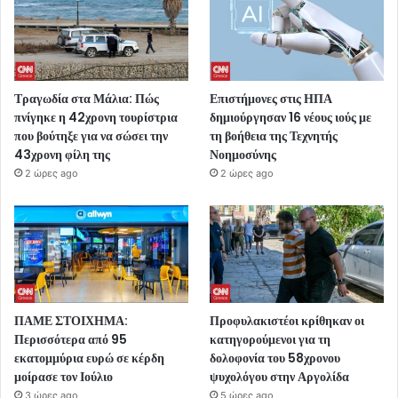
Τραγωδία στα Μάλια: Πώς
Επιστήμονες στις ΗΠΑ
πνίγηκε η 42χρονη τουρίστρια
δημιούργησαν 16 νέους ιούς με
που βούτηξε για να σώσει την
τη βοήθεια της Τεχνητής
43χρονη φίλη της
Νοημοσύνης
2 ώρες ago
2 ώρες ago
ΠΑΜΕ ΣΤΟΙΧΗΜΑ:
Προφυλακιστέοι κρίθηκαν οι
Περισσότερα από 95
κατηγορούμενοι για τη
εκατομμύρια ευρώ σε κέρδη
δολοφονία του 58χρονου
μοίρασε τον Ιούλιο
ψυχολόγου στην Αργολίδα
3 ώρες ago
5 ώρες ago