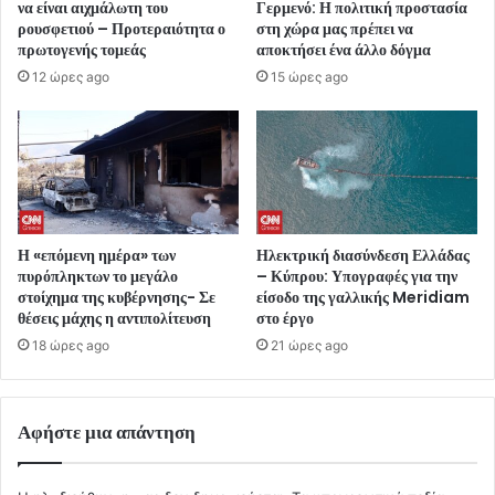
να είναι αιχμάλωτη του
Γερμενό: Η πολιτική προστασία
ρουσφετιού – Προτεραιότητα ο
στη χώρα μας πρέπει να
πρωτογενής τομεάς
αποκτήσει ένα άλλο δόγμα
12 ώρες ago
15 ώρες ago
Η «επόμενη ημέρα» των
Ηλεκτρική διασύνδεση Ελλάδας
πυρόπληκτων το μεγάλο
– Κύπρου: Υπογραφές για την
στοίχημα της κυβέρνησης- Σε
είσοδο της γαλλικής Meridiam
θέσεις μάχης η αντιπολίτευση
στο έργο
18 ώρες ago
21 ώρες ago
Αφήστε μια απάντηση