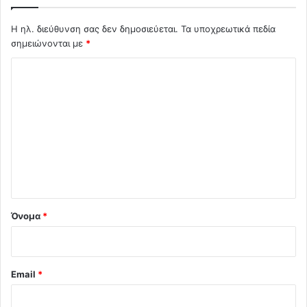
Η ηλ. διεύθυνση σας δεν δημοσιεύεται.
Τα υποχρεωτικά πεδία
σημειώνονται με
*
Σ
χ
ό
λ
ι
ο
*
Όνομα
*
Email
*