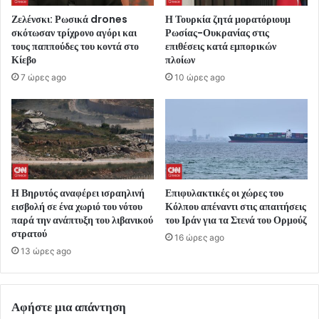
Ζελένσκι: Ρωσικά drones
Η Τουρκία ζητά μορατόριουμ
σκότωσαν τρίχρονο αγόρι και
Ρωσίας-Ουκρανίας στις
τους παππούδες του κοντά στο
επιθέσεις κατά εμπορικών
Κίεβο
πλοίων
7 ώρες ago
10 ώρες ago
Η Βηρυτός αναφέρει ισραηλινή
Επιφυλακτικές οι χώρες του
εισβολή σε ένα χωριό του νότου
Κόλπου απέναντι στις απαιτήσεις
παρά την ανάπτυξη του λιβανικού
του Ιράν για τα Στενά του Ορμούζ
στρατού
16 ώρες ago
13 ώρες ago
Αφήστε μια απάντηση