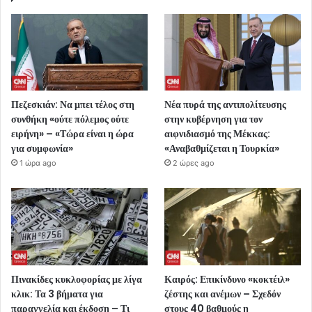
Πεζεσκιάν: Να μπει τέλος στη
Νέα πυρά της αντιπολίτευσης
συνθήκη «ούτε πόλεμος ούτε
στην κυβέρνηση για τον
ειρήνη» – «Τώρα είναι η ώρα
αιφνιδιασμό της Μέκκας:
για συμφωνία»
«Αναβαθμίζεται η Τουρκία»
1 ώρα ago
2 ώρες ago
Πινακίδες κυκλοφορίας με λίγα
Καιρός: Επικίνδυνο «κοκτέιλ»
κλικ: Τα 3 βήματα για
ζέστης και ανέμων – Σχεδόν
παραγγελία και έκδοση – Τι
στους 40 βαθμούς η