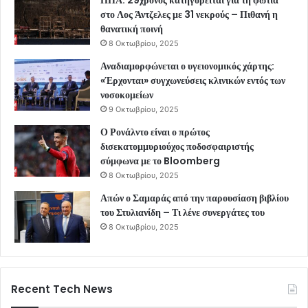
στο Λος Άντζελες με 31 νεκρούς – Πιθανή η
θανατική ποινή
8 Οκτωβρίου, 2025
Αναδιαμορφώνεται ο υγειονομικός χάρτης:
«Έρχονται» συγχωνεύσεις κλινικών εντός των
νοσοκομείων
9 Οκτωβρίου, 2025
Ο Ρονάλντο είναι ο πρώτος
δισεκατομμυριούχος ποδοσφαιριστής
σύμφωνα με το Bloomberg
8 Οκτωβρίου, 2025
Απών ο Σαμαράς από την παρουσίαση βιβλίου
του Στυλιανίδη – Τι λένε συνεργάτες του
8 Οκτωβρίου, 2025
Recent Tech News