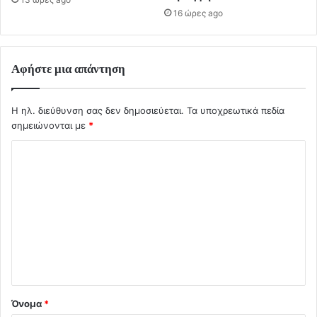
16 ώρες ago
Αφήστε μια απάντηση
Η ηλ. διεύθυνση σας δεν δημοσιεύεται.
Τα υποχρεωτικά πεδία
σημειώνονται με
*
Σ
χ
ό
λ
ι
ο
*
Όνομα
*