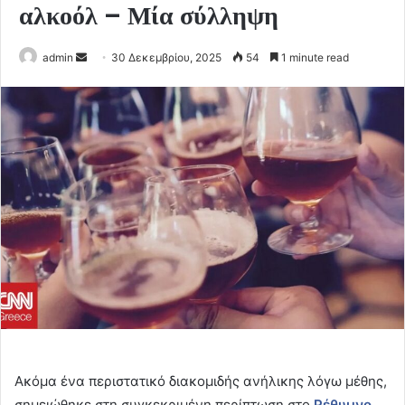
αλκοόλ – Μία σύλληψη
Send
admin
30 Δεκεμβρίου, 2025
54
1 minute read
an
email
Ακόμα ένα περιστατικό διακομιδής ανήλικης λόγω μέθης,
σημειώθηκε στη συγκεκριμένη περίπτωση στο
Ρέθυμνο
.