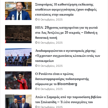
Στουρνάρας: Η καθυστέρηση εκδίκασης
υποθέσεων αφερεγγυότητας έχουν σοβαρές
επιπτώσεις στην οικονομία
8 Οκτωβρίου, 2025
ΗΠΑ: 29χρονος κατηγορείται για τη φωτιά
στο Λος Άντζελες με 31 νεκρούς – Πιθανή η
θανατική ποινή
8 Οκτωβρίου, 2025
Αναδιαμορφώνεται ο υγειονομικός χάρτης:
«Έρχονται» συγχωνεύσεις κλινικών εντός των
νοσοκομείων
9 Οκτωβρίου, 2025
Ο Ρονάλντο είναι ο πρώτος
δισεκατομμυριούχος ποδοσφαιριστής
σύμφωνα με το Bloomberg
8 Οκτωβρίου, 2025
Απών ο Σαμαράς από την παρουσίαση βιβλίου
του Στυλιανίδη – Τι λένε συνεργάτες του
8 Οκτωβρίου, 2025