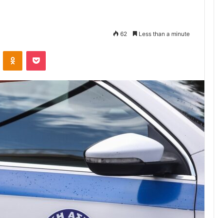
62
Less than a minute
VKontakte
Odnoklassniki
Pocket