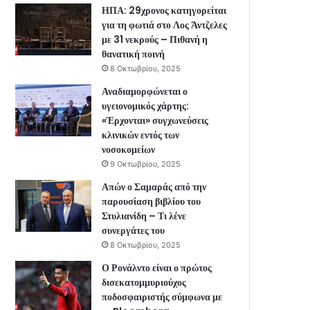
ΗΠΑ: 29χρονος κατηγορείται
για τη φωτιά στο Λος Άντζελες
με 31 νεκρούς – Πιθανή η
θανατική ποινή
8 Οκτωβρίου, 2025
Αναδιαμορφώνεται ο
υγειονομικός χάρτης:
«Έρχονται» συγχωνεύσεις
κλινικών εντός των
νοσοκομείων
9 Οκτωβρίου, 2025
Απών ο Σαμαράς από την
παρουσίαση βιβλίου του
Στυλιανίδη – Τι λένε
συνεργάτες του
8 Οκτωβρίου, 2025
Ο Ρονάλντο είναι ο πρώτος
δισεκατομμυριούχος
ποδοσφαιριστής σύμφωνα με