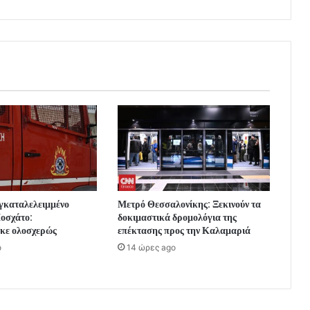
εγκαταλελειμμένο
Μετρό Θεσσαλονίκης: Ξεκινούν τα
Μοσχάτο:
δοκιμαστικά δρομολόγια της
κε ολοσχερώς
επέκτασης προς την Καλαμαριά
o
14 ώρες ago