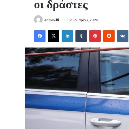
οι δράστες
Send
admin
1 Ιανουαρίου, 2026
an
Facebook
X
LinkedIn
Tumblr
Pinterest
Reddit
email