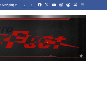
Facebook
X
YouTube
Instagram
Log In
Random Article
Sidebar
Η Trade Estates ανακοινώνει τη συμφωνία για την απόκτηση ποσοστού 50% στο Sofia South Ring Mall