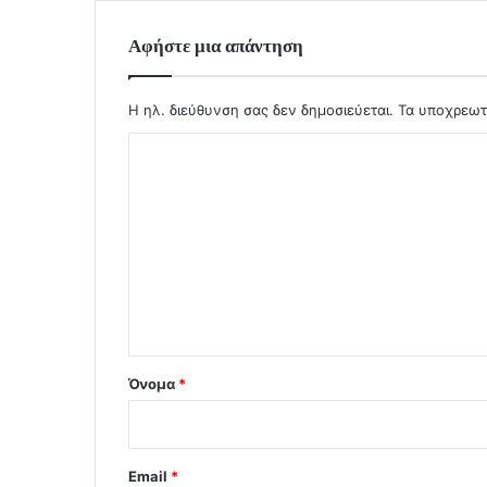
Αφήστε μια απάντηση
Η ηλ. διεύθυνση σας δεν δημοσιεύεται.
Τα υποχρεωτ
Σ
χ
ό
λ
ι
ο
*
Όνομα
*
Email
*