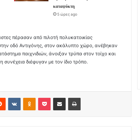
καταψύκτη
5 ώρες ago
άστες πέρασαν από πιλοτή πολυκατοικίας
στην οδό Αντιγόνης, στον ακάλυπτο χώρο, ανέβηκαν
κατάστημα παιχνιδιών, άνοιξαν τρύπα στον τοίχο και
 συνέχεια διέφυγαν με τον ίδιο τρόπο.
erest
Reddit
VKontakte
Odnoklassniki
Pocket
Share via Email
Print