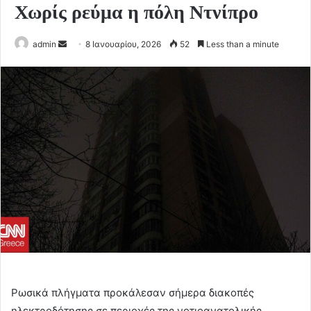
Χωρίς ρεύμα η πόλη Ντνίπρο
Send
admin
8 Ιανουαρίου, 2026
52
Less than a minute
an
email
Ρωσικά πλήγματα προκάλεσαν σήμερα διακοπές
ηλεκτροδότησης σε περιοχές της νοτιοανατολικής