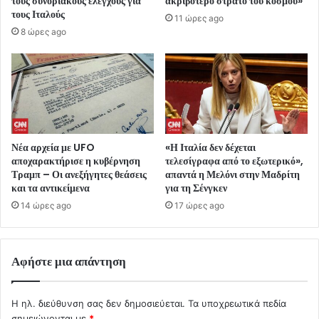
τους συνοριακούς ελέγχους για
ακριβότερο στρατό του κόσμου»
τους Ιταλούς
11 ώρες ago
8 ώρες ago
Νέα αρχεία με UFO
«Η Ιταλία δεν δέχεται
αποχαρακτήρισε η κυβέρνηση
τελεσίγραφα από το εξωτερικό»,
Τραμπ – Οι ανεξήγητες θεάσεις
απαντά η Μελόνι στην Μαδρίτη
και τα αντικείμενα
για τη Σένγκεν
14 ώρες ago
17 ώρες ago
Αφήστε μια απάντηση
Η ηλ. διεύθυνση σας δεν δημοσιεύεται.
Τα υποχρεωτικά πεδία
σημειώνονται με
*