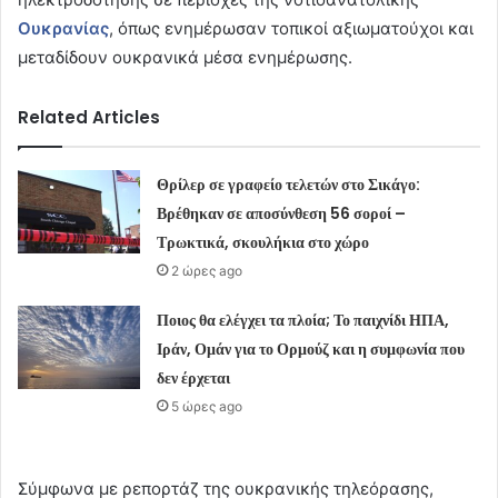
Ουκρανίας
, όπως ενημέρωσαν τοπικοί αξιωματούχοι και
μεταδίδουν ουκρανικά μέσα ενημέρωσης.
Related Articles
Θρίλερ σε γραφείο τελετών στο Σικάγο:
Βρέθηκαν σε αποσύνθεση 56 σοροί –
Τρωκτικά, σκουλήκια στο χώρο
2 ώρες ago
Ποιος θα ελέγχει τα πλοία; Το παιχνίδι ΗΠΑ,
Ιράν, Ομάν για το Ορμούζ και η συμφωνία που
δεν έρχεται
5 ώρες ago
Σύμφωνα με ρεπορτάζ της ουκρανικής τηλεόρασης,