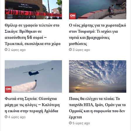
Θρίλερ σε γραφείο τελετών στο
Ο νέος χάρτης για το χωροταξικό
Σικάγο: Βρέθηκαν σε
στον Τουρισμό: Τι ισχύει για
αποσύνθεση 56 σοροί –
νησιά και βραχυχρόνιες
Τρωκτικά, σκουλήκια στο χώρο
μισθώσεις
2 ώρες ago
3 ώρες ago
Φωτιά στη Σητεία: Ολονύχτια
Ποιος θα ελέγχει τα πλοία; Το
μάχη με τις φλόγες – Καλύτερη
παιχνίδι ΗΠΑ, Ιράν, Ομάν για το
η εικόνα στην περιοχή Αχλάδια
Ορμούζ και η συμφωνία που δεν
έρχεται
4 ώρες ago
5 ώρες ago