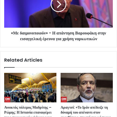
«Με δαιμονοποιούν» - Η απάντηση Βαρουφάκη στην
εισαγγελική έρευνα για χρήση ναρκωτικών
Related Articles
Ανοικτός πόλεμος Μαδρίτης –
Αραγτσί: «Το Ιράν απέδειξε τη
Ρώμης: Η Ισπανία επαναφέρει
δύναμή του απέναντι στον