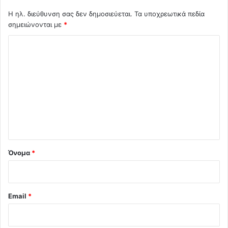
Η ηλ. διεύθυνση σας δεν δημοσιεύεται.
Τα υποχρεωτικά πεδία
σημειώνονται με
*
Σ
χ
ό
λ
ι
ο
*
Όνομα
*
Email
*