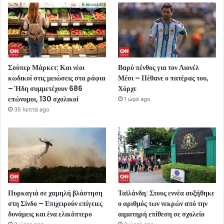
Σούπερ Μάρκετ: Και νέοι
Βαρύ πένθος για τον Λιονέλ
κωδικοί στις μειώσεις στα ράφια
Μέσι – Πέθανε ο πατέρας του,
– Ήδη συμμετέχουν 686
Χόρχε
επώνυμοι, 130 σχολικοί
1 ώρα ago
35 λεπτά ago
Πυρκαγιά σε χαμηλή βλάστηση
Ταϊλάνδη: Στους εννέα αυξήθηκε
στη Σίνδο – Επιχειρούν επίγειες
ο αριθμός των νεκρών από την
δυνάμεις και ένα ελικόπτερο
αιματηρή επίθεση σε σχολείο