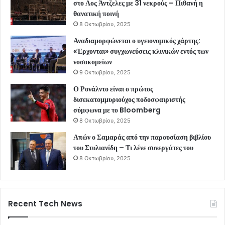
στο Λος Άντζελες με 31 νεκρούς – Πιθανή η
θανατική ποινή
8 Οκτωβρίου, 2025
Αναδιαμορφώνεται ο υγειονομικός χάρτης:
«Έρχονται» συγχωνεύσεις κλινικών εντός των
νοσοκομείων
9 Οκτωβρίου, 2025
Ο Ρονάλντο είναι ο πρώτος
δισεκατομμυριούχος ποδοσφαιριστής
σύμφωνα με το Bloomberg
8 Οκτωβρίου, 2025
Απών ο Σαμαράς από την παρουσίαση βιβλίου
του Στυλιανίδη – Τι λένε συνεργάτες του
8 Οκτωβρίου, 2025
Recent Tech News