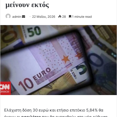
μείνουν εκτός
Send
admin
22 Μαΐου, 2026
28
1 minute read
an
email
Eλάχιστη δόση 30 ευρώ και ετήσιο επιτόκιο 5,84% θα
έχουν οι
οφειλέτες
που θα ενταχθούν στη νέα ρύθμιση