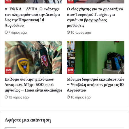
e-ΕΦΚΑ – ΔΥΠΑ: Ο «χάρτης»
Ο νέος χάρτης για το χωροταξικό
των πληρωμών από την Δευτέρα
στον Τουρισμό: Τι ισχύει για
έως την Παρασκευή 14
νησιά και βραχυχρόνιες
Αυγούστου
μισθώσεις
7 ώρες ago
10 ώρες ago
Επίδομα διοίκησης Ενόπλων
Μόνιμοι διορισμοί εκπαιδευτικών
Δυνάμεων: Μέχρι 500 ευρώ
– Υποβολή αιτήσεων μέχρι τις 10
μηνιαίως – Ποιοι είναι δικαιούχοι
Αυγούστου
13 ώρες ago
16 ώρες ago
Αφήστε μια απάντηση