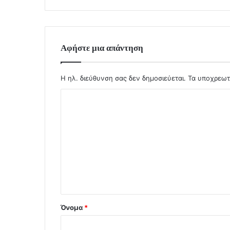
Αφήστε μια απάντηση
Η ηλ. διεύθυνση σας δεν δημοσιεύεται.
Τα υποχρεωτ
Σ
χ
ό
λ
ι
ο
*
Όνομα
*