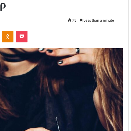
αρ
75
Less than a minute
VKontakte
Odnoklassniki
Pocket