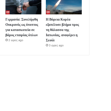
Γερμανία: Συνελήφθη
Η Βόρεια Κορέα
Ουκρανός ως ύποπτος
εξαπέλυσε βλήμα προς
για κατασκοπεία σε
τη θάλασσα της
βάρος εταιρίας όπλων
Ιαπωνίας, αναφέρει η
Σεούλ
2 ώρες ago
3 ώρες ago