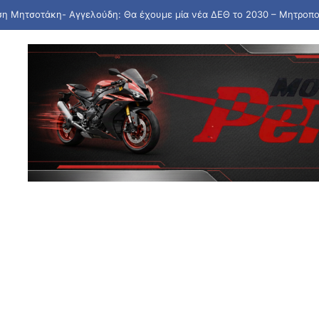
ό τη Βρετανία τη συγχώνευση 110 δισ. της Warner Bros. με την Paramou