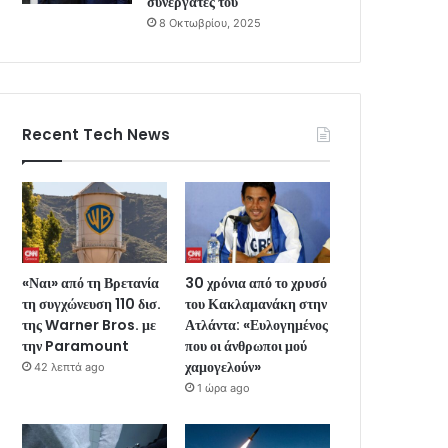
συνεργάτες του
8 Οκτωβρίου, 2025
Recent Tech News
«Ναι» από τη Βρετανία
30 χρόνια από το χρυσό
τη συγχώνευση 110 δισ.
του Κακλαμανάκη στην
της Warner Bros. με
Ατλάντα: «Ευλογημένος
την Paramount
που οι άνθρωποι μού
χαμογελούν»
42 λεπτά ago
1 ώρα ago