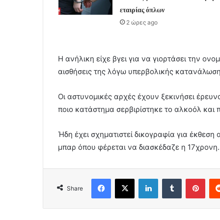
εταιρίας όπλων
2 ώρες ago
Η ανήλικη είχε βγει για να γιορτάσει την ονο
αισθήσεις της λόγω υπερβολικής κατανάλωσ
Οι αστυνομικές αρχές έχουν ξεκινήσει έρευνα
ποιο κατάστημα σερβιρίστηκε το αλκοόλ και πο
Ήδη έχει σχηματιστεί δικογραφία για έκθεση α
μπαρ όπου φέρεται να διασκέδαζε η 17χρονη.
Facebook
X
LinkedIn
Tumblr
Pint
Share