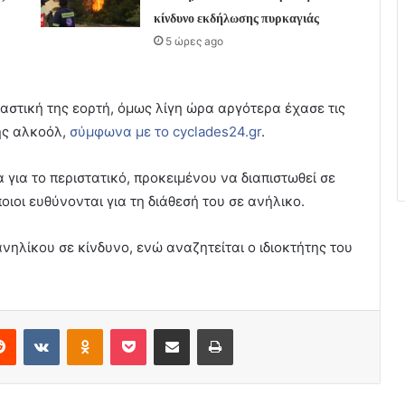
κίνδυνο εκδήλωσης πυρκαγιάς
5 ώρες ago
μαστική της εορτή, όμως λίγη ώρα αργότερα έχασε τις
ης αλκοόλ,
σύμφωνα με το cyclades24.gr
.
 για το περιστατικό, προκειμένου να διαπιστωθεί σε
ιοι ευθύνονται για τη διάθεσή του σε ανήλικο.
νηλίκου σε κίνδυνο, ενώ αναζητείται ο ιδιοκτήτης του
erest
Reddit
VKontakte
Odnoklassniki
Pocket
Share via Email
Print