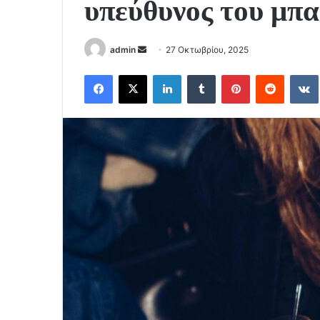
υπεύθυνος του μπ
Send
admin
27 Οκτωβρίου, 2025
an
Facebook
X
LinkedIn
Tumblr
Pinterest
Reddit
email