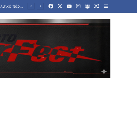
Facebook
X
YouTube
Instagram
Log In
Random Article
Sidebar
nt