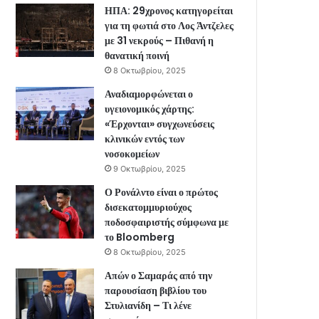
ΗΠΑ: 29χρονος κατηγορείται
για τη φωτιά στο Λος Άντζελες
με 31 νεκρούς – Πιθανή η
θανατική ποινή
8 Οκτωβρίου, 2025
Αναδιαμορφώνεται ο
υγειονομικός χάρτης:
«Έρχονται» συγχωνεύσεις
κλινικών εντός των
νοσοκομείων
9 Οκτωβρίου, 2025
Ο Ρονάλντο είναι ο πρώτος
δισεκατομμυριούχος
ποδοσφαιριστής σύμφωνα με
το Bloomberg
8 Οκτωβρίου, 2025
Απών ο Σαμαράς από την
παρουσίαση βιβλίου του
Στυλιανίδη – Τι λένε