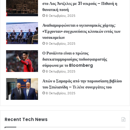
στο Λος Άντζελες με 31 νεκρούς – Πιθανή η
θανατική ποινή
8 Οκτωβρίου, 2025
Αναδιαμορφώνεται ο υγειονομικός χάρτης:
«Έρχονται» συγχωνεύσεις κλινικών εντός των
νοσοκομείων
9 Οκτωβρίου, 2025
Ο Ρονάλντο είναι ο πρώτος
δισεκατομμυριούχος ποδοσφαιριστής
σύμφωνα με το Bloomberg
8 Οκτωβρίου, 2025
Απών ο Σαμαράς από την παρουσίαση βιβλίου
του Στυλιανίδη – Τι λένε συνεργάτες του
8 Οκτωβρίου, 2025
Recent Tech News