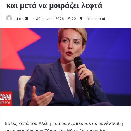
και μετά να μοιράζει λεφτά
Send
admin
30 Ιουνίου, 2026
20
1 minute read
an
email
Βολές κατά του Αλέξη Τσίπρα εξαπέλυσε σε συνέντευξή
της η εκπρόσωπος Τύπου της Νέας Δημοκρατίας,