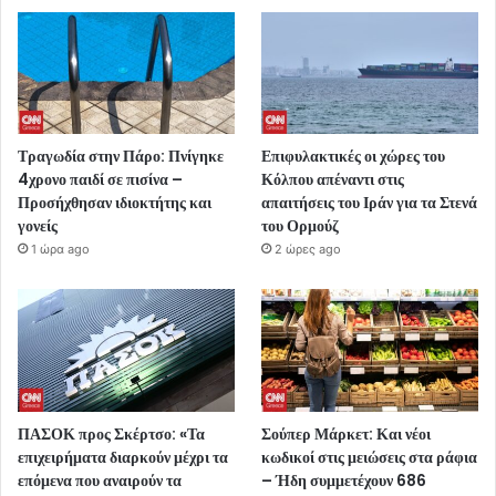
Τραγωδία στην Πάρο: Πνίγηκε
Επιφυλακτικές οι χώρες του
4χρονο παιδί σε πισίνα –
Κόλπου απέναντι στις
Προσήχθησαν ιδιοκτήτης και
απαιτήσεις του Ιράν για τα Στενά
γονείς
του Ορμούζ
1 ώρα ago
2 ώρες ago
ΠΑΣΟΚ προς Σκέρτσο: «Τα
Σούπερ Μάρκετ: Και νέοι
επιχειρήματα διαρκούν μέχρι τα
κωδικοί στις μειώσεις στα ράφια
επόμενα που αναιρούν τα
– Ήδη συμμετέχουν 686