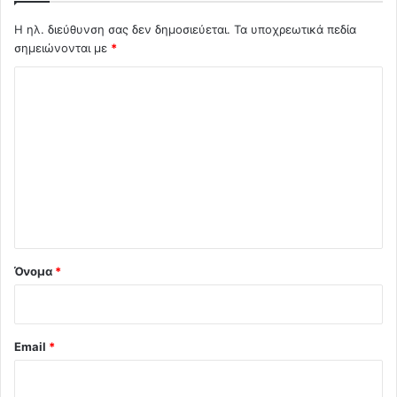
Η ηλ. διεύθυνση σας δεν δημοσιεύεται.
Τα υποχρεωτικά πεδία
σημειώνονται με
*
Σ
χ
ό
λ
ι
ο
*
Όνομα
*
Email
*