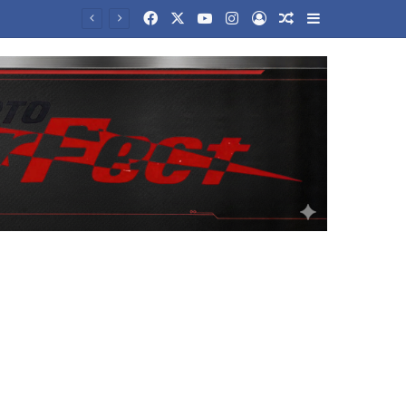
Facebook
X
YouTube
Instagram
Log In
Random Article
Sidebar
Τραγωδία στα Μάλια: Πώς πνίγηκε η 42χρονη τουρίστρια που βούτηξε για να σώσει την 43χρονη φίλη της