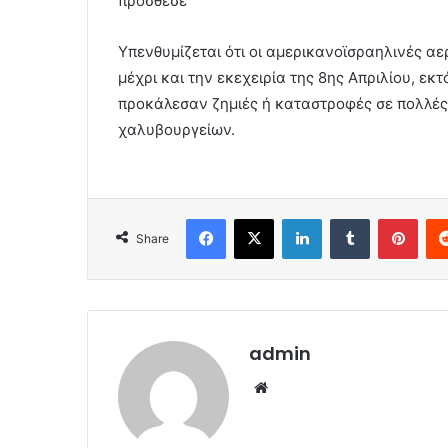
πρόσθεσε
Υπενθυμίζεται ότι οι αμερικανοϊσραηλινές αε
μέχρι και την εκεχειρία της 8ης Απριλίου, ε
προκάλεσαν ζημιές ή καταστροφές σε πολλέ
χαλυβουργείων.
Facebook
X
LinkedIn
Tumblr
Pint
Share
admin
Website