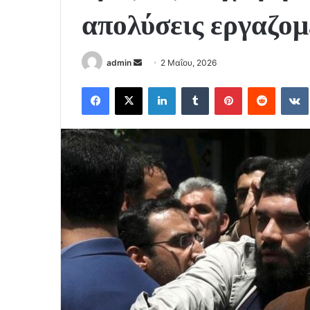
απολύσεις εργαζο
Send
admin
2 Μαΐου, 2026
an
Facebook
X
LinkedIn
Tumblr
Pinterest
Reddit
email