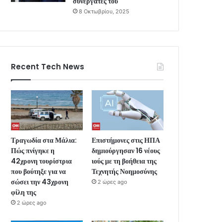
συνεργάτες του
8 Οκτωβρίου, 2025
Recent Tech News
Τραγωδία στα Μάλια:
Επιστήμονες στις ΗΠΑ
Πώς πνίγηκε η
δημιούργησαν 16 νέους
42χρονη τουρίστρια
ιούς με τη βοήθεια της
που βούτηξε για να
Τεχνητής Νοημοσύνης
σώσει την 43χρονη
2 ώρες ago
φίλη της
2 ώρες ago