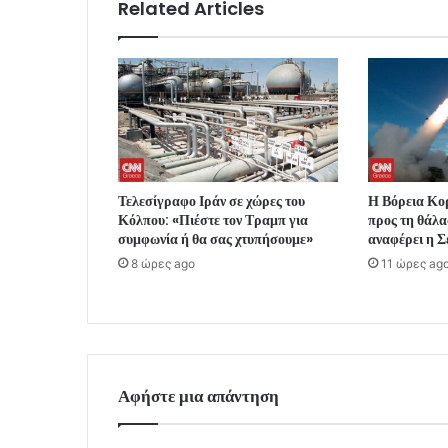
Related Articles
Τελεσίγραφο Ιράν σε χώρες του
Η Βόρεια Κο
Κόλπου: «Πιέστε τον Τραμπ για
προς τη θάλα
συμφωνία ή θα σας χτυπήσουμε»
αναφέρει η Σ
8 ώρες ago
11 ώρες ag
Αφήστε μια απάντηση