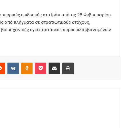
ροπορικές επιδρομές στο Ιράν από τις 28 Φεβρουαρίου
κτός από πλήγματα σε στρατιωτικούς στόχους,
ς βιομηχανικές εγκαταστάσεις, συμπεριλαμβανομένων
erest
Reddit
VKontakte
Odnoklassniki
Pocket
Share via Email
Print