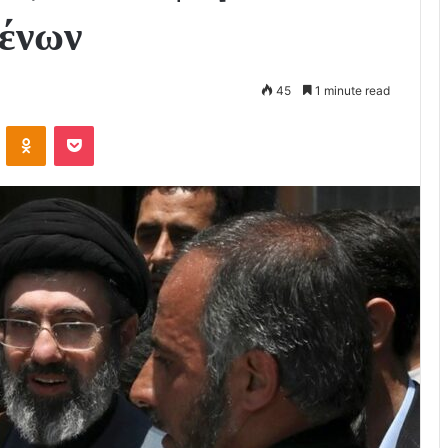
μένων
45
1 minute read
VKontakte
Odnoklassniki
Pocket