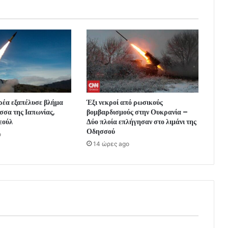
ρέα εξαπέλυσε βλήμα
Έξι νεκροί από ρωσικούς
σσα της Ιαπωνίας,
βομβαρδισμούς στην Ουκρανία –
εούλ
Δύο πλοία επλήγησαν στο λιμάνι της
Οδησσού
o
14 ώρες ago