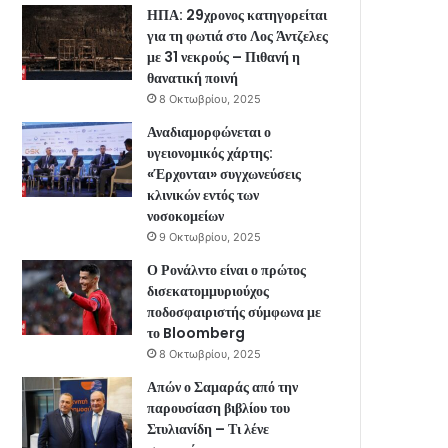
ΗΠΑ: 29χρονος κατηγορείται
για τη φωτιά στο Λος Άντζελες
με 31 νεκρούς – Πιθανή η
θανατική ποινή
8 Οκτωβρίου, 2025
Αναδιαμορφώνεται ο
υγειονομικός χάρτης:
«Έρχονται» συγχωνεύσεις
κλινικών εντός των
νοσοκομείων
9 Οκτωβρίου, 2025
Ο Ρονάλντο είναι ο πρώτος
δισεκατομμυριούχος
ποδοσφαιριστής σύμφωνα με
το Bloomberg
8 Οκτωβρίου, 2025
Απών ο Σαμαράς από την
παρουσίαση βιβλίου του
Στυλιανίδη – Τι λένε