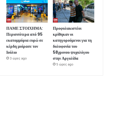
ΠΑΜΕ ΣΤΟΙΧΗΜΑ:
Προφυλακιστέοι
Περισσότερα από 95
κρίθηκαν οι
εκατομμύρια ευρώ σε
κατηγορούμενοι για τη
κέρδη μοίρασε τον
δολοφονία του
Ιούλιο
58χρονου ψυχολόγου
στην Αργολίδα
3 ώρες ago
5 ώρες ago