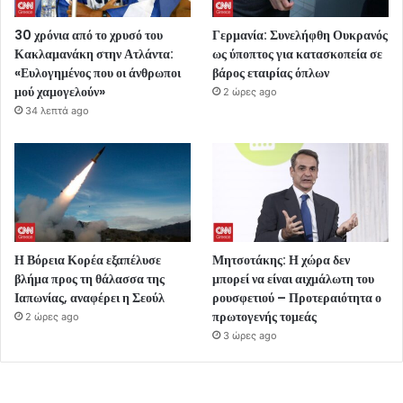
30 χρόνια από το χρυσό του
Γερμανία: Συνελήφθη Ουκρανός
Κακλαμανάκη στην Ατλάντα:
ως ύποπτος για κατασκοπεία σε
«Ευλογημένος που οι άνθρωποι
βάρος εταιρίας όπλων
μού χαμογελούν»
2 ώρες ago
34 λεπτά ago
Η Βόρεια Κορέα εξαπέλυσε
Μητσοτάκης: Η χώρα δεν
βλήμα προς τη θάλασσα της
μπορεί να είναι αιχμάλωτη του
Ιαπωνίας, αναφέρει η Σεούλ
ρουσφετιού – Προτεραιότητα ο
πρωτογενής τομεάς
2 ώρες ago
3 ώρες ago