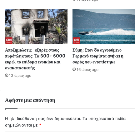
Αποζημιώσεις- εξπρές στους
Σύμη: Στον 8ο αγνοούμενο
πυρόπληκτους: Τα 600+ 6000
Γερμανό τουρίστα ανήκει η
ευρώ, το επίδομα ενοικίου και
σορός που εντοπίστηκε
ανακατασκευής
16 ώρες ago
13 ώρες ago
Αφήστε μια απάντηση
Η ηλ. διεύθυνση σας δεν δημοσιεύεται.
Τα υποχρεωτικά πεδία
σημειώνονται με
*
Σ