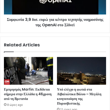
Συμφωνία 3,9 δισ. ευρώ για κέντρο τεχνητής νοημοσύνης
της OpenAI στο Σίδνεϊ
Related Articles
Εμπρησμός Marfin: Εκδίδεται
Υπό ελέγχο η φωτιά στα
σήμερα στην Ελλάδα η 46χρονη
Αϊβαλιώτικα Βόλου – Μεγάλη
από τη Βρετανία
κινητοποίηση της
Πυροσβεστικής
8 ώρες ago
11 ώρες ago