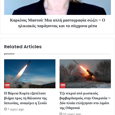
Καρκίνος Μαστού: Μια απλή μαστογραφία σώζει - Ο
ηλικιακός παράγοντας και τα σύγχρονα μέσα
Related Articles
Η Βόρεια Κορέα εξαπέλυσε
Έξι νεκροί από ρωσικούς
βλήμα προς τη θάλασσα της
βομβαρδισμούς στην Ουκρανία –
Ιαπωνίας, αναφέρει η Σεούλ
Δύο πλοία επλήγησαν στο λιμάνι
της Οδησσού
7 ώρες ago
10 ώρες ago