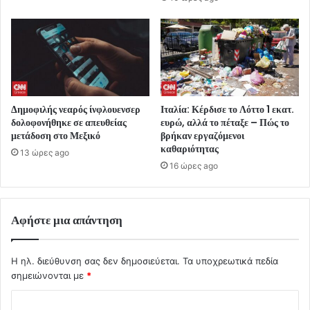
Δημοφιλής νεαρός ίνφλουενσερ
Ιταλία: Κέρδισε το Λόττο 1 εκατ.
δολοφονήθηκε σε απευθείας
ευρώ, αλλά το πέταξε – Πώς το
μετάδοση στο Μεξικό
βρήκαν εργαζόμενοι
καθαριότητας
13 ώρες ago
16 ώρες ago
Αφήστε μια απάντηση
Η ηλ. διεύθυνση σας δεν δημοσιεύεται.
Τα υποχρεωτικά πεδία
σημειώνονται με
*
Σ