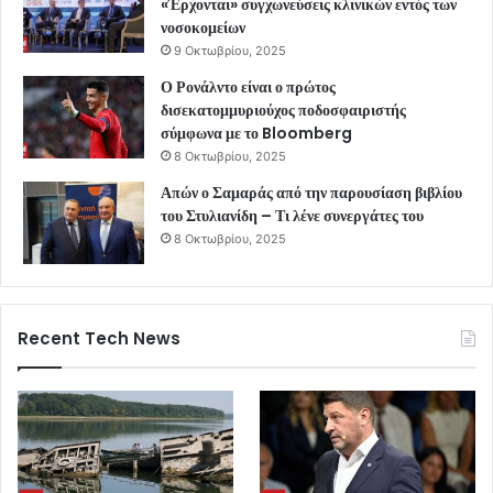
«Έρχονται» συγχωνεύσεις κλινικών εντός των
νοσοκομείων
9 Οκτωβρίου, 2025
Ο Ρονάλντο είναι ο πρώτος
δισεκατομμυριούχος ποδοσφαιριστής
σύμφωνα με το Bloomberg
8 Οκτωβρίου, 2025
Απών ο Σαμαράς από την παρουσίαση βιβλίου
του Στυλιανίδη – Τι λένε συνεργάτες του
8 Οκτωβρίου, 2025
Recent Tech News