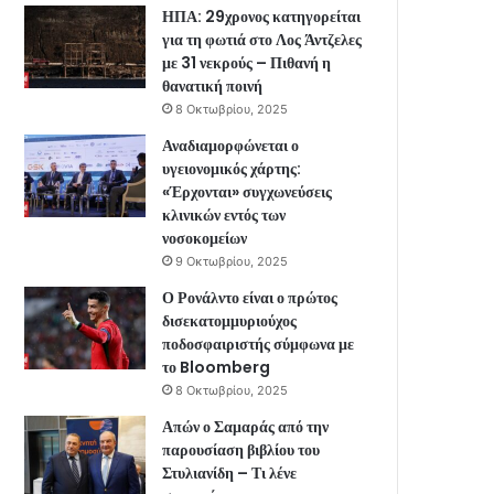
ΗΠΑ: 29χρονος κατηγορείται
για τη φωτιά στο Λος Άντζελες
με 31 νεκρούς – Πιθανή η
θανατική ποινή
8 Οκτωβρίου, 2025
Αναδιαμορφώνεται ο
υγειονομικός χάρτης:
«Έρχονται» συγχωνεύσεις
κλινικών εντός των
νοσοκομείων
9 Οκτωβρίου, 2025
Ο Ρονάλντο είναι ο πρώτος
δισεκατομμυριούχος
ποδοσφαιριστής σύμφωνα με
το Bloomberg
8 Οκτωβρίου, 2025
Απών ο Σαμαράς από την
παρουσίαση βιβλίου του
Στυλιανίδη – Τι λένε