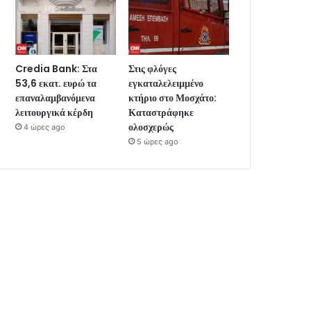
Credia Bank: Στα
Στις φλόγες
53,6 εκατ. ευρώ τα
εγκαταλελειμμένο
επαναλαμβανόμενα
κτήριο στο Μοσχάτο:
λειτουργικά κέρδη
Καταστράφηκε
ολοσχερώς
4 ώρες ago
5 ώρες ago