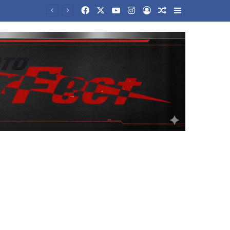
Facebook
X
YouTube
Instagram
Log In
Random Article
Sidebar
Μετρό Θεσσαλονίκης: Ξεκινούν τις επόμενες μέρες τα δοκιμαστικά δρομολόγια επέκτασης προς Καλαμαριά