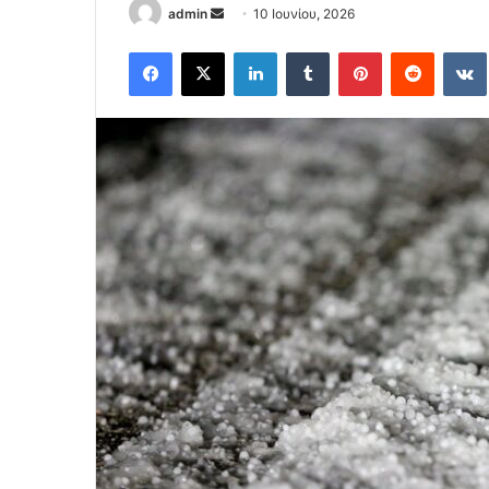
Send
admin
10 Ιουνίου, 2026
an
Facebook
X
LinkedIn
Tumblr
Pinterest
Reddit
email