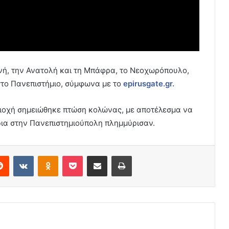
ινή, την Ανατολή και τη Μπάφρα, το Νεοχωρόπουλο,
στο Πανεπιστήμιο, σύμφωνα με το
epirusgate.gr.
εριοχή σημειώθηκε πτώση κολώνας, με αποτέλεσμα να
ίρια στην Πανεπιστημιούπολη πλημμύρισαν.
erest
Reddit
VKontakte
Odnoklassniki
Pocket
Share via Email
Print