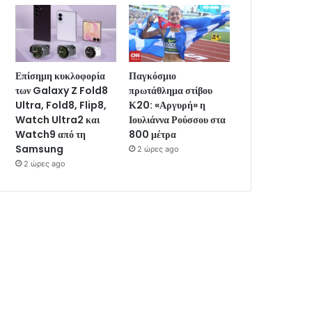
Επίσημη κυκλοφορία
Παγκόσμιο
των Galaxy Z Fold8
πρωτάθλημα στίβου
Ultra, Fold8, Flip8,
Κ20: «Αργυρή» η
Watch Ultra2 και
Ιουλιάννα Ρούσσου στα
Watch9 από τη
800 μέτρα
Samsung
2 ώρες ago
2 ώρες ago