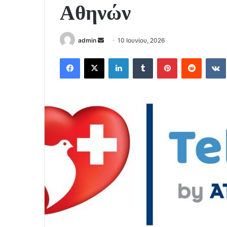
Αθηνών
Send
admin
10 Ιουνίου, 2026
an
Facebook
X
LinkedIn
Tumblr
Pinterest
Reddit
email