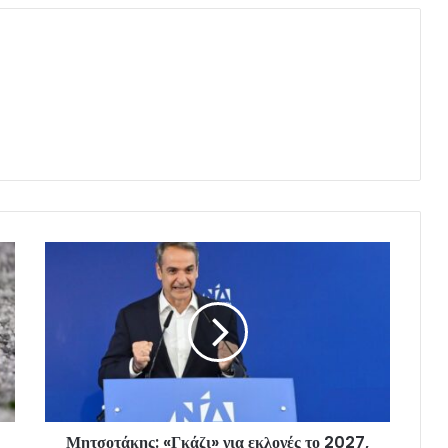
Μητσοτάκης: «Γκάζι» για εκλογές το 2027,