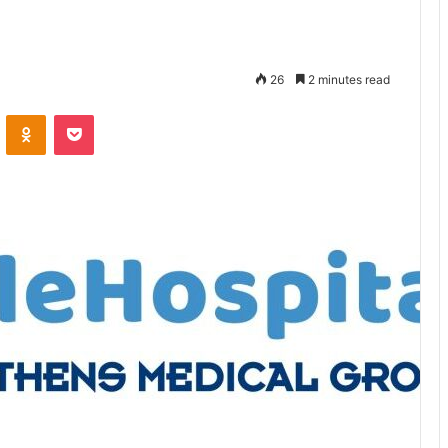
26
2 minutes read
VKontakte
Odnoklassniki
Pocket