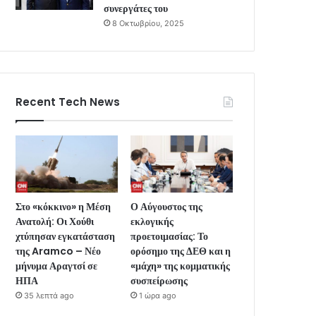
συνεργάτες του
8 Οκτωβρίου, 2025
Recent Tech News
Στο «κόκκινο» η Μέση
Ο Αύγουστος της
Ανατολή: Οι Χούθι
εκλογικής
χτύπησαν εγκατάσταση
προετοιμασίας: Το
της Aramco – Νέο
ορόσημο της ΔΕΘ και η
μήνυμα Αραγτσί σε
«μάχη» της κομματικής
ΗΠΑ
συσπείρωσης
35 λεπτά ago
1 ώρα ago