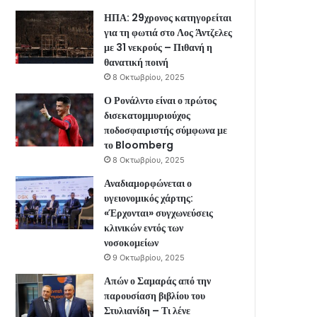
ΗΠΑ: 29χρονος κατηγορείται
για τη φωτιά στο Λος Άντζελες
με 31 νεκρούς – Πιθανή η
θανατική ποινή
8 Οκτωβρίου, 2025
Ο Ρονάλντο είναι ο πρώτος
δισεκατομμυριούχος
ποδοσφαιριστής σύμφωνα με
το Bloomberg
8 Οκτωβρίου, 2025
Αναδιαμορφώνεται ο
υγειονομικός χάρτης:
«Έρχονται» συγχωνεύσεις
κλινικών εντός των
νοσοκομείων
9 Οκτωβρίου, 2025
Απών ο Σαμαράς από την
παρουσίαση βιβλίου του
Στυλιανίδη – Τι λένε