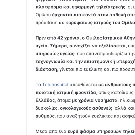
πλατφόρμα και εφαρμογή τηλεϊατρικής
, οι
Ομίλου
έρχονται πιο κοντά στον ασθενή απ
πρόσβαση
σε κορυφαίους ιατρούς του Ομίλ
Πριν από 42 χρόνια, ο Όμιλος Ιατρικού Αθ
υγεία. Σήμερα, συνεχίζει να εξελίσσεται,
επ
υπηρεσίες υγείας,
που επαναπροσδιορίζει την
τεχνογνωσία και την επιστημονική υπεροχή
διάσταση
, γίνεται πιο ευέλικτη και πιο προσι
Το
Telehospital
απευθύνεται
σε ανθρώπους π
ποιοτική ιατρική φροντίδα
, όπως κατοίκους
Ελλάδας
, άτομα με
χρόνια νοσήματα
, ηλικι
δυσκολίες,
ογκολογικούς ασθενείς
, αλλά κα
ρυθμούς,
που αναζητούν ευέλικτες και ασφαλε
Μέσα από ένα
ευρύ φάσμα υπηρεσιών τηλεϊ