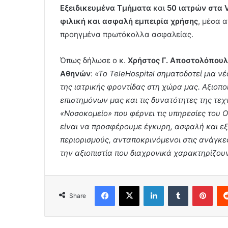
Εξειδικευμένα Τμήματα
και
50 ιατρών στα V
φιλική και ασφαλή εμπειρία χρήσης
, μέσα 
προηγμένα πρωτόκολλα ασφαλείας.
Όπως δήλωσε ο κ.
Χρήστος Γ. Αποστολόπουλ
Αθηνών
:
«Το TeleHospital σηματοδοτεί μια ν
της ιατρικής φροντίδας στη χώρα μας. Αξιοποι
επιστημόνων μας και τις δυνατότητες της τε
«Νοσοκομείο» που φέρνει τις υπηρεσίες του Ο
είναι να προσφέρουμε έγκυρη, ασφαλή και ε
περιορισμούς, ανταποκρινόμενοι στις ανάγκες
την αξιοπιστία που διαχρονικά χαρακτηρίζουν
Facebook
X
LinkedIn
Tumblr
Pint
Share