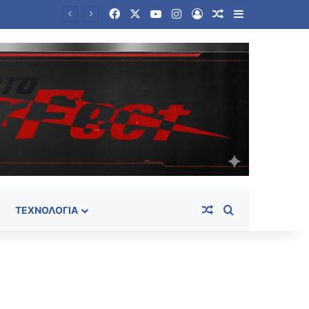
Facebook
X
YouTube
Instagram
Log In
Random Article
Sidebar
Στο «κόκκινο» η Μέση Ανατολή: Οι Χούθι χτύπησαν εγκατάσταση της Aramco – Νέο μήνυμα Αραγτσί σε ΗΠΑ
Random Article
Search for
ΤΕΧΝΟΛΟΓΊΑ