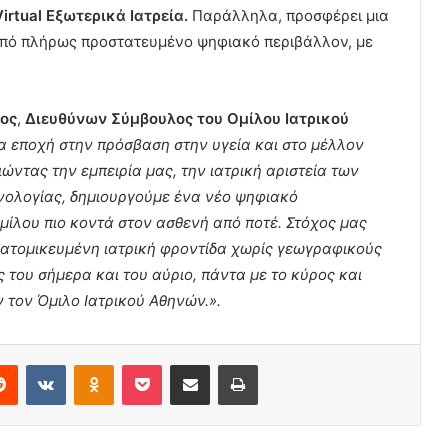
irtual Εξωτερικά Ιατρεία.
Παράλληλα, προσφέρει μια
από πλήρως προστατευμένο ψηφιακό περιβάλλον, με
ος
,
Διευθύνων Σύμβουλος του Ομίλου Ιατρικού
έα εποχή στην πρόσβαση στην υγεία και στο μέλλον
ώντας την εμπειρία μας, την ιατρική αριστεία των
χνολογίας, δημιουργούμε ένα νέο ψηφιακό
μίλου πιο κοντά στον ασθενή από ποτέ. Στόχος μας
ξατομικευμένη ιατρική φροντίδα χωρίς γεωγραφικούς
 του σήμερα και του αύριο, πάντα με το κύρος και
 τον Όμιλο Ιατρικού Αθηνών.».
erest
Reddit
VKontakte
Odnoklassniki
Pocket
Share via Email
Print