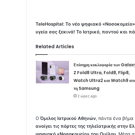
TeleHospital: Το νέο ψηφιακό «Νοσοκομείο
υγεία σας ξεκινά!
Το Ιατρικό, παντού και π
Related Articles
Επίσημη κυκλοφορία των Galax
Z Fold8 Ultra, Fold8, Flip8,
Watch Ultra2 και Watch9 απ
τη Samsung
2 ώρες ago
Ο
Όμιλος Ιατρικού Αθηνών
, πάντα ένα βήμα
ανοίγει τις πόρτες της τηλεϊατρικής στην Ε
ψηφιακό «Νοσοκομείο» του Ομίλου.
Μέσα α