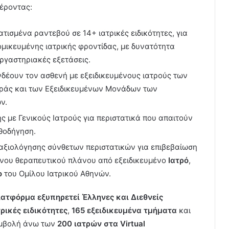
έροντας:
ατισμένα ραντεβού σε 14+ ιατρικές ειδικότητες, για
ομικευμένης ιατρικής φροντίδας, με δυνατότητα
ργαστηριακές εξετάσεις.
νδέουν τον ασθενή με εξειδικευμένους ιατρούς των
ράς και των Εξειδικευμένων Μονάδων των
ν.
ης με Γενικούς Ιατρούς για περιστατικά που απαιτούν
αθοδήγηση.
 αξιολόγησης σύνθετων περιστατικών για επιβεβαίωση
νου θεραπευτικού πλάνου από εξειδικευμένο
Ιατρό
,
ο
του Ομίλου Ιατρικού Αθηνών.
ατφόρμα εξυπηρετεί Έλληνες και Διεθνείς
τρικές ειδικότητες
,
165 εξειδικευμένα τμήματα
και
συμβολή άνω των
200 ιατρών στα Virtual