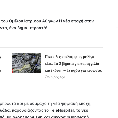
» του Ομίλου Ιατρικού Αθηνών Η νέα εποχή στην
άντα, ένα βήμα μπροστά!
y
Πινακίδες κυκλοφορίας με λίγα
κλικ: Τα 3 βήματα για παραγγελία
ό
και έκδοση – Τι ισχύει για κυρώσεις
5 ώρες ago
 μπροστά και με σύμμαχο τη νέα ψηφιακή εποχή,
λλάδα
, παρουσιάζοντας το
TeleHospital, το νέο
πό μια
ολοκληρωμένη και σύγχρονη ψηφιακή