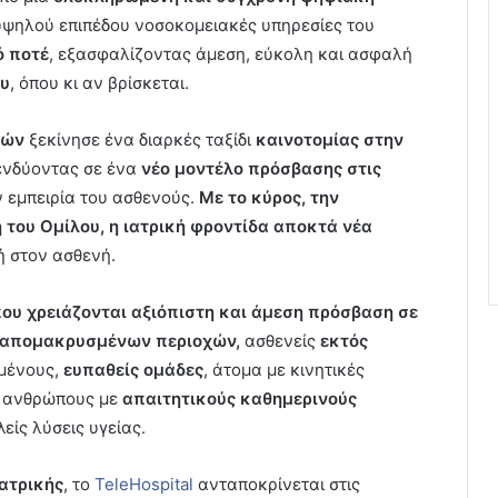
 υψηλού επιπέδου νοσοκομειακές υπηρεσίες του
ό ποτέ
, εξασφαλίζοντας άμεση, εύκολη και ασφαλή
ου
, όπου κι αν βρίσκεται.
ηνών
ξεκίνησε ένα διαρκές ταξίδι
καινοτομίας στην
ενδύοντας σε ένα
νέο μοντέλο πρόσβασης στις
 εμπειρία του ασθενούς.
Με το κύρος, την
 του Ομίλου, η ιατρική φροντίδα αποκτά νέα
τή στον ασθενή.
ου χρειάζονται αξιόπιστη και άμεση πρόσβαση σε
απομακρυσμένων περιοχών,
ασθενείς
εκτός
ωμένους,
ευπαθείς ομάδες
, άτομα με κινητικές
ι ανθρώπους με
απαιτητικούς καθημερινούς
ίς λύσεις υγείας.
ατρικής
, το
TeleHospital
ανταποκρίνεται στις