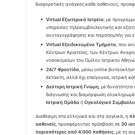
διαφορετικές ανάγκες κάθε ασθενούς, προσφ
Virtual Εξωτερικά Ιατρεία
, με προγραμμ
υπηρεσίες τηλεσυμβουλευτικής και εξατ
συνταγογράφησης και παραπομπής για ε
Virtual Εξειδικευμένα Τμήματα
, που συ
Κέντρων Αριστείας, των Κέντρων Αναφο
νοσοκομείων του Ομίλου Ιατρικού Αθηνώ
24/7 Φροντίδα
, μέσω online βιντεοκλήσ
έκτακτη, αλλά όχι επείγουσα, ιατρική κ
Δεύτερη Ιατρική Γνώμη
, με δυνατότητα
διάγνωσης και διαμόρφωση ολοκληρωμέ
Ιατρική Ομάδα
ή
Ογκολογικό Συμβούλι
Διαθέσιμη στα ελληνικά και στα αγγλικά, η
πλ
ασθενείς
, προσφέροντας πρόσβαση σε
30 ια
περισσότερες από 4.000 παθήσεις
, με τη 