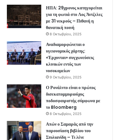
ΗΠΑ: 29χρονος κατηγορείται
για τη φωτιά στο Λος Άντζελες
με 31 νεκρούς – Πιθανή η
θανατική ποινή
8 Οκτωβρίου, 2025
Αναδιαμορφώνεται ο
υγειονομικός χάρτης:
«Έρχονται» συγχωνεύσεις
κλινικών εντός των
νοσοκομείων
9 Οκτωβρίου, 2025
Ο Ρονάλντο είναι ο πρώτος
δισεκατομμυριούχος
ποδοσφαιριστής σύμφωνα με
το Bloomberg
8 Οκτωβρίου, 2025
Απών ο Σαμαράς από την
παρουσίαση βιβλίου του
Στυλιανίδη – Τι λένε