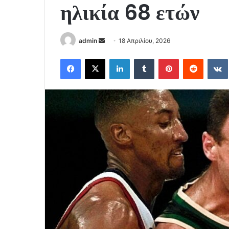
ηλικία 68 ετών
Send
admin
18 Απριλίου, 2026
an
Facebook
X
LinkedIn
Tumblr
Pinterest
Reddit
email