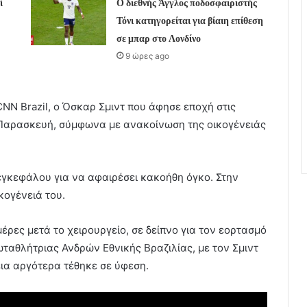
ί
Ο διεθνής Άγγλος ποδοσφαιριστής
Τόνι κατηγορείται για βίαιη επίθεση
σε μπαρ στο Λονδίνο
9 ώρες ago
NN Brazil, ο Όσκαρ Σμιντ που άφησε εποχή στις
ν Παρασκευή, σύμφωνα με ανακοίνωση της οικογένειάς
 εγκεφάλου για να αφαιρέσει κακοήθη όγκο. Στην
κογένειά του.
έρες μετά το χειρουργείο, σε δείπνο για τον εορτασμό
ωταθλήτριας Ανδρών Εθνικής Βραζιλίας, με τον Σμιντ
ια αργότερα τέθηκε σε ύφεση.