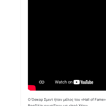
Ο Όσκαρ Σμιντ ήταν μέλος του «Hall of Fame»
Βραζιλία γνωρίζουν ως «Ιερό Χέρι».