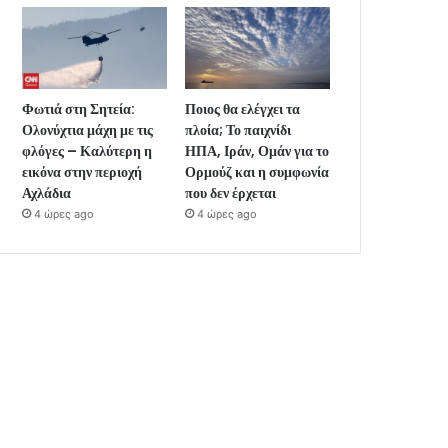
Φωτιά στη Σητεία:
Ποιος θα ελέγχει τα
Ολονύχτια μάχη με τις
πλοία; Το παιχνίδι
φλόγες – Καλύτερη η
ΗΠΑ, Ιράν, Ομάν για το
εικόνα στην περιοχή
Ορμούζ και η συμφωνία
Αχλάδια
που δεν έρχεται
4 ώρες ago
4 ώρες ago