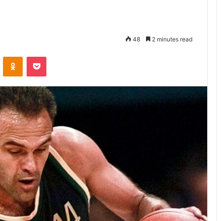
48
2 minutes read
VKontakte
Odnoklassniki
Pocket