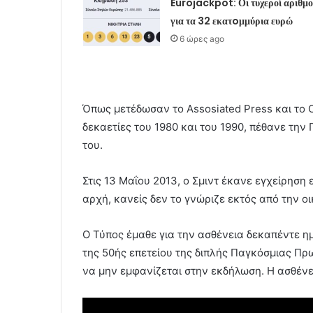
Eurojackpot: Οι τυχεροί αριθμο
για τα 32 εκατoμμύρια ευρώ
6 ώρες ago
Όπως μετέδωσαν το Assosiated Press και το C
δεκαετίες του 1980 και του 1990, πέθανε τη
του.
Στις 13 Μαΐου 2013, ο Σμιντ έκανε εγχείρηση
αρχή, κανείς δεν το γνώριζε εκτός από την οι
Ο Τύπος έμαθε για την ασθένεια δεκαπέντε ημ
της 50ής επετείου της διπλής Παγκόσμιας Πρ
να μην εμφανίζεται στην εκδήλωση. Η ασθένε