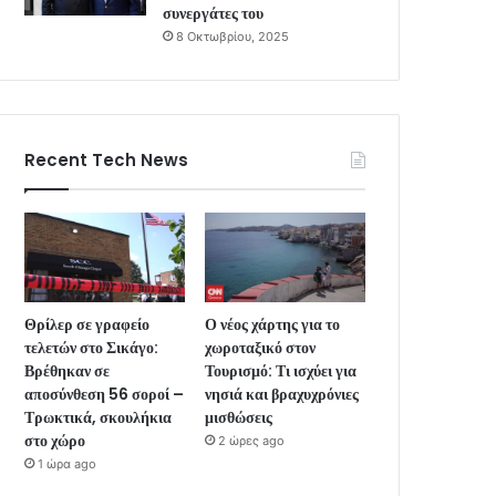
συνεργάτες του
8 Οκτωβρίου, 2025
Recent Tech News
Θρίλερ σε γραφείο
Ο νέος χάρτης για το
τελετών στο Σικάγο:
χωροταξικό στον
Βρέθηκαν σε
Τουρισμό: Τι ισχύει για
αποσύνθεση 56 σοροί –
νησιά και βραχυχρόνιες
Τρωκτικά, σκουλήκια
μισθώσεις
στο χώρο
2 ώρες ago
1 ώρα ago