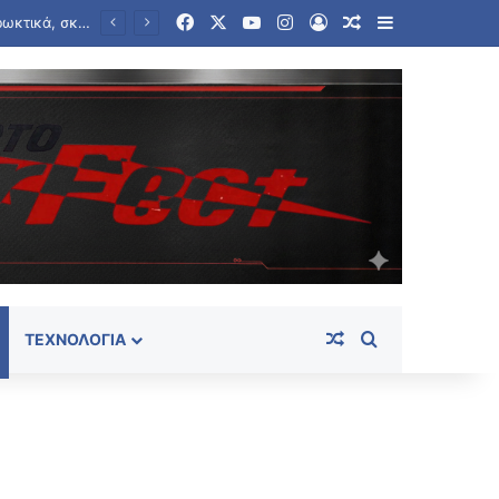
Facebook
X
YouTube
Instagram
Log In
Random Article
Sidebar
Θρίλερ σε γραφείο τελετών στο Σικάγο: Βρέθηκαν σε αποσύνθεση 56 σοροί – Τρωκτικά, σκουλήκια στο χώρο
Random Article
Search for
ΤΕΧΝΟΛΟΓΊΑ