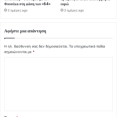
Φονσέκα στη φάση των «64»
ευρώ
3 ημέρες ago
3 ημέρες ago
Αφήστε μια απάντηση
Η ηλ. διεύθυνση σας δεν δημοσιεύεται.
Τα υποχρεωτικά πεδία
σημειώνονται με
*
Σ
χ
ό
λ
ι
ο
*