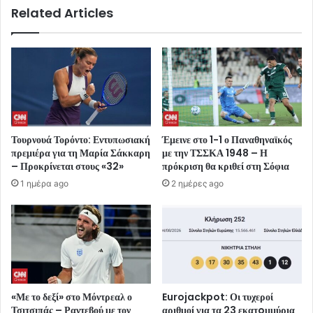
Related Articles
Τουρνουά Τορόντο: Εντυπωσιακή
Έμεινε στο 1-1 ο Παναθηναϊκός
πρεμιέρα για τη Μαρία Σάκκαρη
με την ΤΣΣΚΑ 1948 – Η
– Προκρίνεται στους «32»
πρόκριση θα κριθεί στη Σόφια
1 ημέρα ago
2 ημέρες ago
«Με το δεξί» στο Μόντρεαλ ο
Eurojackpot: Οι τυχεροί
Τσιτσιπάς – Ραντεβού με τον
αριθμοί για τα 23 εκατoμμύρια