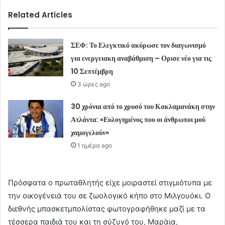
Related Articles
ΣΕΦ: Το Ελεγκτικό ακύρωσε τον διαγωνισμό
για ενεργειακη αναβάθμιση – Ορισε νέο για τις
10 Σεπτέμβρη
3 ώρες ago
30 χρόνια από το χρυσό του Κακλαμανάκη στην
Ατλάντα: «Ευλογημένος που οι άνθρωποι μού
χαμογελούν»
1 ημέρα ago
Πρόσφατα ο πρωταθλητής είχε μοιραστεί στιγμιότυπα με
την οικογένειά του σε ζωολογικό κήπο στο Μιλγουόκι. Ο
διεθνής μπασκετμπολίστας φωτογραφήθηκε μαζί με τα
τέσσερα παιδιά του και τη σύζυγό του, Μαράια,