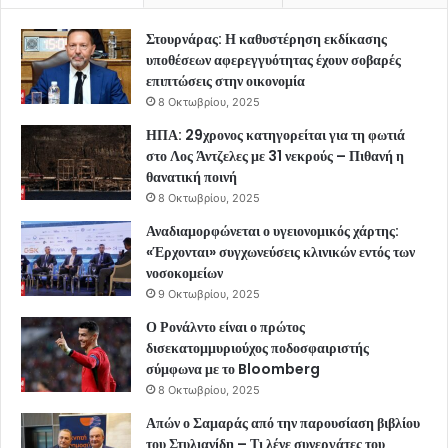
Στουρνάρας: Η καθυστέρηση εκδίκασης
υποθέσεων αφερεγγυότητας έχουν σοβαρές
επιπτώσεις στην οικονομία
8 Οκτωβρίου, 2025
ΗΠΑ: 29χρονος κατηγορείται για τη φωτιά
στο Λος Άντζελες με 31 νεκρούς – Πιθανή η
θανατική ποινή
8 Οκτωβρίου, 2025
Αναδιαμορφώνεται ο υγειονομικός χάρτης:
«Έρχονται» συγχωνεύσεις κλινικών εντός των
νοσοκομείων
9 Οκτωβρίου, 2025
Ο Ρονάλντο είναι ο πρώτος
δισεκατομμυριούχος ποδοσφαιριστής
σύμφωνα με το Bloomberg
8 Οκτωβρίου, 2025
Απών ο Σαμαράς από την παρουσίαση βιβλίου
του Στυλιανίδη – Τι λένε συνεργάτες του