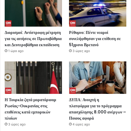
Διορισμοί: Αντίστροφη μέτρηση
Ρέθυμνο: Πέντε νεαροί
για τις αιτήσεις σε Πρωτοβάθμια
συνελήφθησαν για επίθεση σε
και Δευτεροβάθμια εκπαίδευση
51χρονο Βρετανό
1 ώρα ago
3 ώρες ago
Η Τουρκία ζητά μορατόριουμ
ΔΥΠΑ: Ανοιχτή η
Ρωσίας-Ουκρανίας στις
πλατφόρμα για το πρόγραμμα
επιθέσεις κατά εμπορικών
απασχόλησης 8.000 ανέργων –
πλοίων
Ποιους αφορά
3 ώρες ago
4 ώρες ago