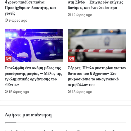
4χρονο παιδί σε πισίνα –
στη Σίνδο – Επιχειρούν επίγειες
Προσήχθησαν ιδιοκτήτης και
δυνάμεις και ένα ελικόπτερο
γονείς
12 ώρες ago
9 ώρες ago
Συνελήφθη ένα ακόμη μέλος της
Σέρρες: Πέπλο μυστηρίου για τον
ρωσόφωνης μαφίας – Μέλος της
θάνατου του 68χρονου- Στο
εγκληματικής οργάνωσης του
μικροσκόπιο το οικογενειακό
«Έντικ»
περιβάλλον του
15 ώρες ago
18 ώρες ago
Αφήστε μια απάντηση