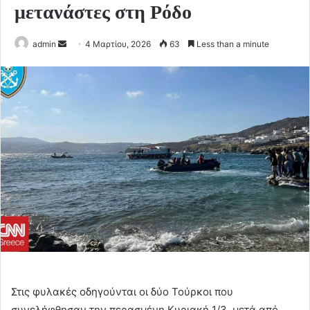
μετανάστες στη Ρόδο
Send
admin
4 Μαρτίου, 2026
63
Less than a minute
an
email
Στις φυλακές οδηγούνται οι δύο Τούρκοι που
συνελήφθησαν την περασμένη Κυριακή 1/3, μετά από