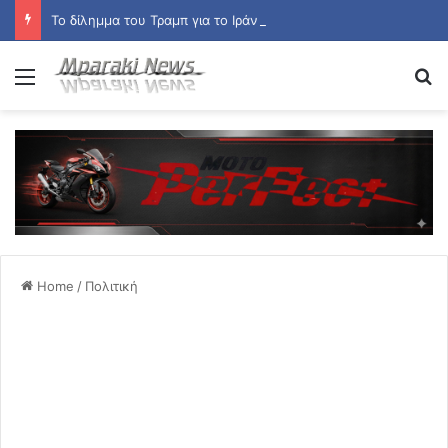
Το δίλημμα του Τραμπ για το Ιράν: Παραχωρήσεις για να ανοίξει το Ορμούζ ή συνέχιση του πολέμου
Menu
Se
Home
/
Πολιτική