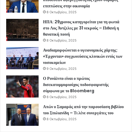
επιπτώσεις στην οικονομία
8 Οκτωβρίου, 2025
ΗΠΑ: 29χρονος κατηγορείται για τη φωτιά
στο Λος Άντζελες με 31 νεκρούς – Πιθανή η
θανατική ποινή
8 Οκτωβρίου, 2025
Αναδιαμορφώνεται ο υγειονομικός χάρτης:
«Έρχονται» συγχωνεύσεις κλινικών εντός των
νοσοκομείων
9 Οκτωβρίου, 2025
Ο Ρονάλντο είναι ο πρώτος
δισεκατομμυριούχος ποδοσφαιριστής
σύμφωνα με το Bloomberg
8 Οκτωβρίου, 2025
Απών ο Σαμαράς από την παρουσίαση βιβλίου
του Στυλιανίδη – Τι λένε συνεργάτες του
8 Οκτωβρίου, 2025